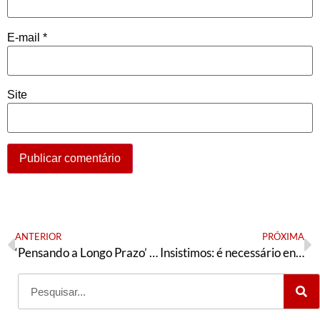
E-mail
*
Site
ANTERIOR
PRÓXIMA
‘Pensando a Longo Prazo’ reúne artigos de Wladimir Pomar
Insistimos: é necessário enfrentar a tutela militar