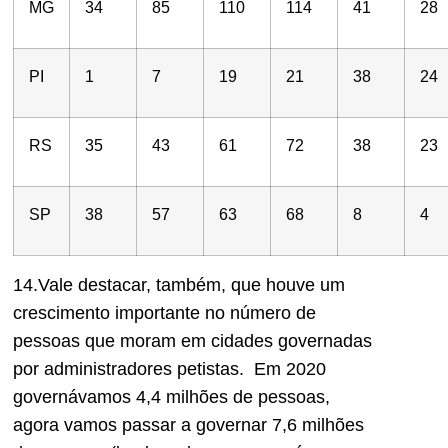
MG
34
85
110
114
41
28
PI
1
7
19
21
38
24
RS
35
43
61
72
38
23
SP
38
57
63
68
8
4
14.Vale destacar
,
também,
que houve um
crescimento importante
n
o número de
pessoas
que moram em cidades
governad
a
s
por administradores petistas. Em 2020
governávamos 4,4 milhões de pessoas,
agora vamos passar a governar 7,6 milhões