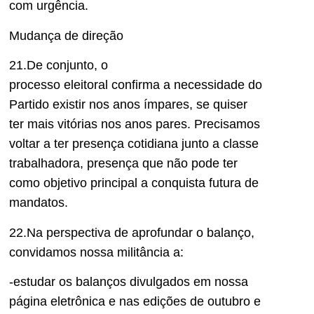
com urgência.
Mudança de direção
21.
De conjunto,
o
processo
e
leitoral
confirma
a necessidade d
o
Partido
existir nos anos í
mpares
, se quiser
ter
mais vitórias nos anos pares.
Precis
amos
voltar a ter presença cotidiana
junto a classe
traba
l
hador
a, presença que
n
ã
o pode
ter
como objetivo principal a conquista
futura
de
mandatos.
2
2
.
Na perspectiva de
aprofundar o b
alanço
,
convidamos nossa militância a:
-estudar o
s balanços divulg
ados em nossa
página eletrô
nica e n
as edições de outubro e