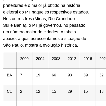
prefeituras é o maior já obtido
na hist
ó
ria
eleitoral do PT naqueles respectivos estados
.
Nos outros três (Minas, Rio Grande
do
Sul
e
Bahia
), o PT já governou, no passado,
um número maior de cidades.
A tabela
abaixo, a qual acrescentamos a situação de
São Paulo, mostra a evolução histórica.
2000
2004
20
08
2012
2016
202
BA
7
19
66
93
39
32
CE
2
12
15
29
15
18