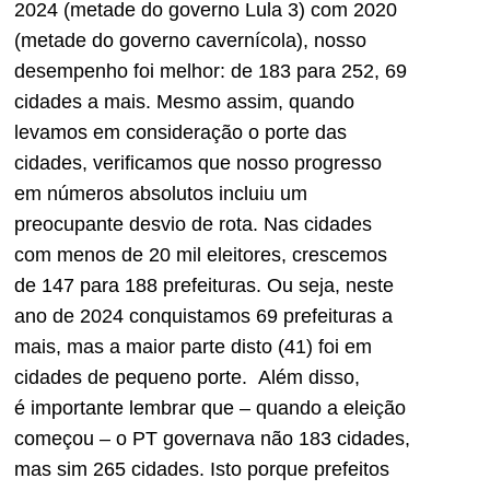
2024 (metade do governo Lula 3) com 2020
(metade do governo cavernícola), nosso
desempenho fo
i melhor: de 183 para 252, 69
cidades a mais. Mesmo assim, q
uando
levamos em consideração o porte das
cidades,
verificamos que nosso progresso
em números absolutos incluiu um
preocupante desvio de rota
. Nas cidades
com menos de 20 mil eleitores, crescemos
de 147 para 188 prefeit
uras
. Ou seja,
n
este
ano
de 2024 conquistamos
69
prefeituras
a
mais, mas a maior parte disto (41) foi em
cidades de pequeno porte. Além disso,
é
importante
lembrar que – quando a eleição
começou – o PT governava não 183 cidades,
mas
sim 265 cidades. Isto porque prefeitos