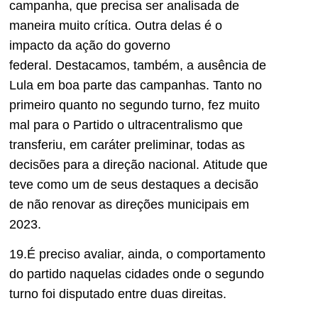
campanha
, que precisa ser analisada de
maneira muito crítica
.
Outra delas é o
impacto da ação do governo
federal.
Destacamos
, também, a ausência de
Lula em boa parte das campanhas. Tanto no
primeiro quanto no segundo turno, fez
muito
mal para o Partido o ultracentralismo que
transfer
iu,
em caráter preliminar, todas as
decisões para a direção nacional.
Atitude
que
teve
como um de seus
destaque
s
a decisão
de não renovar as direções municipais em
20
23
.
1
9
.É preciso avaliar, ainda, o comportamento
do partido naquel
a
s
cidades onde o segundo
turno foi disputado
entre duas
direitas.