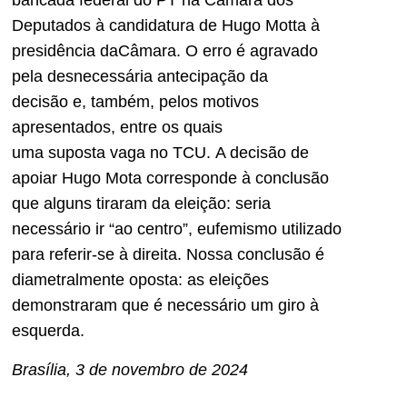
bancada
federal
do PT na Câmara dos
Deputados
à candidatura de
H
ugo M
otta
à
presidência da
Câmara
.
O erro é agravado
pela desnecessária antecipação
da
decisão
e
, também,
pelos motivos
apresentados, entre os quais
uma
suposta
vaga no TCU.
A decisão de
apoiar Hugo Mota
corresponde à
conclusão
que al
gu
ns tiraram da eleição: seria
necessário ir
“
ao
centro
”
, eufemismo
utilizado
para referir-se à direita. N
o
ssa
conclusão é
diametralmente opost
a: as eleições
demonstra
ram que é necessário um giro à
e
squerda.
Brasília,
3 de novembro d
e 2024