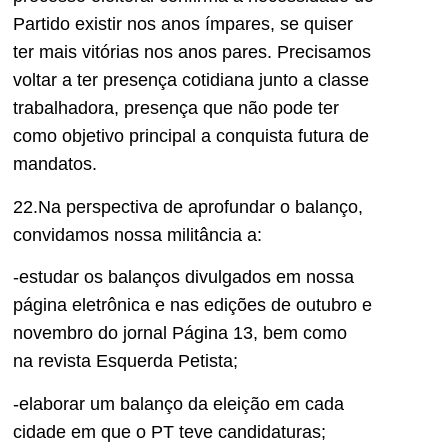
Partido
existir nos anos í
mpares
, se quiser
ter
mais vitórias nos anos pares.
Precis
amos
voltar a ter presença cotidiana
junto a classe
traba
l
hador
a, presença que
n
ã
o pode
ter
como objetivo principal a conquista
futura
de
mandatos.
2
2
.
Na perspectiva de
aprofundar o b
alanço
,
convidamos nossa militância a:
-estudar o
s balanços divulg
ados em nossa
página eletrô
nica e n
as edições de outubro e
novembro do jornal Pág
ina 13, bem como
na
revista Esquerda Petista;
-elaborar um balanço da eleição em cada
cidade em que o PT teve candidaturas;