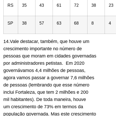
RS
35
43
61
72
38
23
SP
38
57
63
68
8
4
14.Vale destacar
,
também,
que houve um
crescimento importante
n
o número de
pessoas
que moram em cidades
governad
a
s
por administradores petistas. Em 2020
governávamos 4,4 milhões de pessoas,
agora vamos passar a governar 7,6 milhões
de pessoas (lembrando que
esse número
inclui
Fortaleza
, que
tem 2 milhões e 200
mil
habitantes
).
De toda mane
ira, houve
um
crescimento de 73% em termos da
população governada. Mas este crescimento