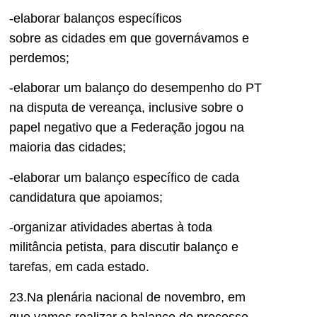
-elaborar balanços específicos
sobre
as
cidades em que governávamos e
perdemos;
-elaborar um balanço do desempenho do PT
na disputa de vereança
, inclusive sobre o
papel negativo que a Federação jogou na
maioria das cidades
;
-elaborar um balanço específico de cada
candidatura
que apoiamos;
-organizar atividades
a
bertas à toda
militância petista,
para discutir balanço e
tarefas, em cada
estado
.
2
3
.
Na
plenária
nacional de novembro,
em
que vamos realizar o balanço do processo