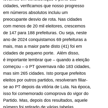
cidades,
verificamos que nosso progresso
em números absolutos incluiu um
preocupante desvio de rota
. Nas cidades
com menos de 20 mil eleitores, crescemos
de 147 para 188 prefeit
uras
. Ou seja,
n
este
ano
de 2024 conquistamos
69
prefeituras
a
mais, mas a maior parte disto (41) foi em
cidades de pequeno porte. Além disso,
é
importante
lembrar que – quando a eleição
começou – o PT governava não 183 cidades,
mas
sim 265 cidades. Isto porque prefeitos
eleitos por outros partidos, resolveram filiar-
se ao PT depois da vitória de Lula.
Na época,
isso foi comemorado com
o
prova do vigor do
Partido. Mas, depois dos resultados, aquele
número foi retirado de várias tabelas