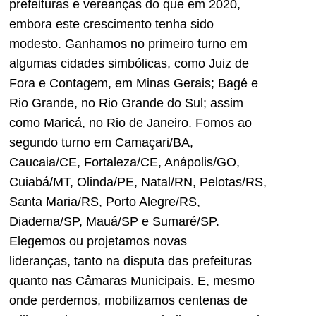
prefeituras e vereanças do que em 2020,
embora este crescimento tenha sido
modesto. Ganhamos no primeiro turno em
algumas cidades sim
bólicas, como Juiz de
Fora e Contagem,
em Minas Gerais;
Bagé e
Rio Grande,
no Rio Grande do Sul;
assim
como Maricá
, no Rio de Janeiro
. Fomos ao
segundo turno em Camaçari/BA,
Caucaia/CE, Fortaleza/CE, Anápolis/GO,
Cuiabá/MT, Olinda/PE, Natal/RN, Pelotas/RS,
Santa Maria/RS, Porto Alegre/RS,
Diadema/SP, Mauá/SP e Sumaré/SP.
Elegemos ou projetamos novas
lideranças,
tanto na disputa das prefeituras
quanto nas
Câmara
s
Municipais. E, mesmo
onde perdemos, mobilizamos centenas de