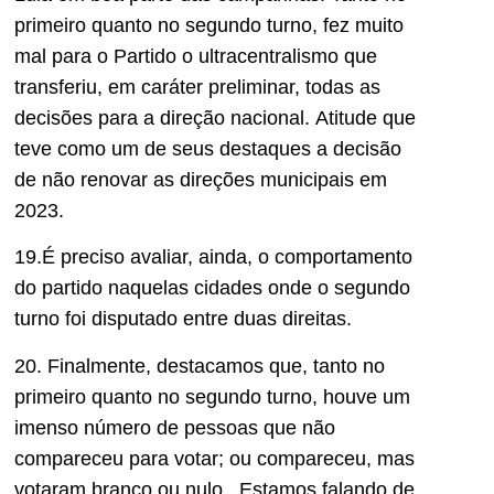
primeiro quanto no segundo turno, fez
muito
mal para o Partido o ultracentralismo que
transfer
iu,
em caráter preliminar, todas as
decisões para a direção nacional.
Atitude
que
teve
como um de seus
destaque
s
a decisão
de não renovar as direções municipais em
20
23
.
1
9
.É preciso avaliar, ainda, o comportamento
do partido naquel
a
s
cidades onde o segundo
turno foi disputado
entre duas
direitas.
20. Finalmente, destacamos que
,
tanto no
primeiro quanto no segundo turno, houve um
imenso número de pessoas que não
comparece
u
para votar; ou comparece
u
, mas
votaram branco ou nulo. Estamos falando de