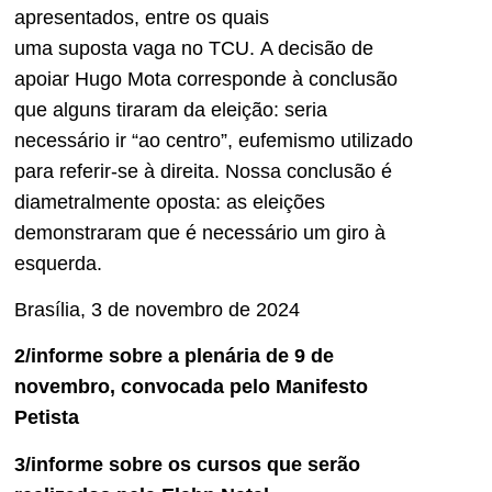
apresentados, entre os quais
uma
suposta
vaga no TCU.
A decisão de
apoiar Hugo Mota
corresponde à
conclusão
que al
gu
ns tiraram da eleição: seria
necessário ir
“
ao
centro
”
, eufemismo
utilizado
para referir-se à direita. N
o
ssa
conclusão é
diametralmente opost
a: as eleições
demonstra
ram que é necessário um giro à
e
squerda.
Brasília,
3 de novembro d
e 2024
2/informe sobre a plenária de 9 de
novembro, convocada pelo Manifesto
Petista
3/informe sobre os cursos que serão