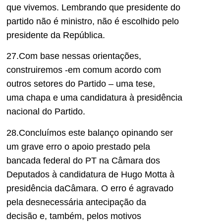
que vivemos. Lembrando que
presidente do
partido não é ministro, não é escolhido pelo
presidente da República.
2
7
.Com base nessas orientações,
construiremos -em comum acordo com
outros setores do Partido – uma
tese,
uma
chapa e uma candidatura à presidência
nacional
d
o Partido.
2
8
.Concluímos este balanço opinando ser
um grave erro o apoio prestado pela
bancada
federal
do PT na Câmara dos
Deputados
à candidatura de
H
ugo M
otta
à
presidência da
Câmara
.
O erro é agravado
pela desnecessária antecipação
da
decisão
e
, também,
pelos motivos