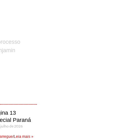
processo
enjamin
ina 13
ecial Paraná
 julho de 2026
rregue/Leia mais »