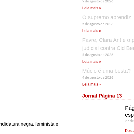
9 de agosto de 2026
Leia mais »
O supremo aprendiz
5 de agosto de 2026
Leia mais »
Favre, Clara Ant e o 
judicial contra Cid B
5 de agosto de 2026
Leia mais »
Múcio é uma besta?
4 de agosto de 2026
Leia mais »
Jornal Página 13
Pág
esp
27 de
didatura negra, feminista e
Desca