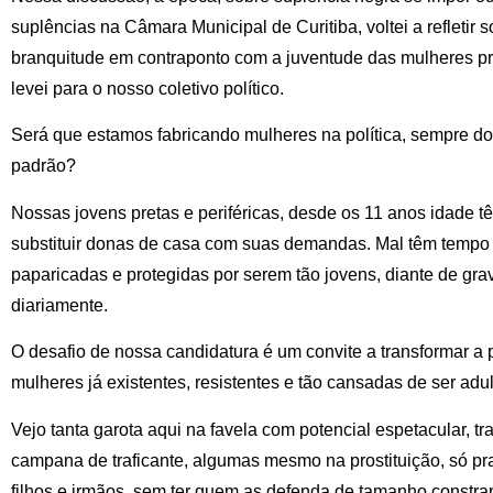
suplências na Câmara Municipal de Curitiba, voltei a refletir
branquitude em contraponto com a juventude das mulheres pr
levei para o nosso coletivo político.
Será que estamos fabricando mulheres na política, sempre
padrão?
Nossas jovens pretas e periféricas, desde os 11 anos idade t
substituir donas de casa com suas demandas. Mal têm tempo p
paparicadas e protegidas por serem tão jovens, diante de gr
diariamente.
O desafio de nossa candidatura é um convite a transformar a 
mulheres já existentes, resistentes e tão cansadas de ser ad
Vejo tanta garota aqui na favela com potencial espetacular, t
campana de traficante, algumas mesmo na prostituição, só pra 
filhos e irmãos, sem ter quem as defenda de tamanho constra