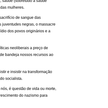
o, saúde (sobretudo a saúde
r das mulheres.
sacrifício de sangue das
as juventudes negras, o massacre
dio dos povos originários e a
íticas neoliberais a preço de
 de bandeja nossos recursos ao
stir e insistir na transformação
o socialista.
 nós, é questão de vida ou morte,
crescimento do nazismo para