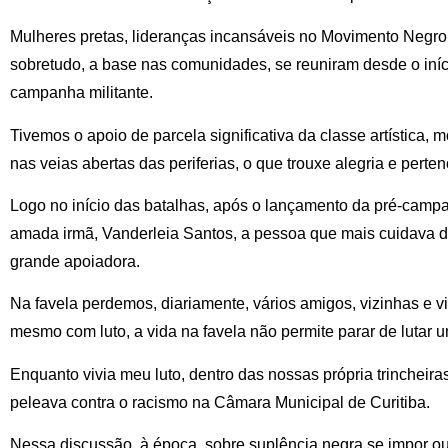
Mulheres pretas, lideranças incansáveis no Movimento Negro, 
sobretudo, a base nas comunidades, se reuniram desde o iníc
campanha militante.
Tivemos o apoio de parcela significativa da classe artística, m
nas veias abertas das periferias, o que trouxe alegria e pert
Logo no início das batalhas, após o lançamento da pré-campa
amada irmã, Vanderleia Santos, a pessoa que mais cuidava d
grande apoiadora.
Na favela perdemos, diariamente, vários amigos, vizinhas e vi
mesmo com luto, a vida na favela não permite parar de lutar 
Enquanto vivia meu luto, dentro das nossas própria trincheira
peleava contra o racismo na Câmara Municipal de Curitiba.
Nessa discussão, à época, sobre suplência negra se impor ou