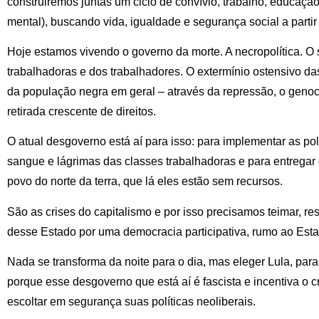
construiremos juntas um ciclo de convívio, trabalho, educaçã
mental), buscando vida, igualdade e segurança social a parti
Hoje estamos vivendo o governo da morte. A necropolítica. O 
trabalhadoras e dos trabalhadores. O extermínio ostensivo d
da população negra em geral – através da repressão, o genocí
retirada crescente de direitos.
O atual desgoverno está aí para isso: para implementar as pol
sangue e lágrimas das classes trabalhadoras e para entregar
povo do norte da terra, que lá eles estão sem recursos.
São as crises do capitalismo e por isso precisamos teimar, resi
desse Estado por uma democracia participativa, rumo ao Estad
Nada se transforma da noite para o dia, mas eleger Lula, para
porque esse desgoverno que está aí é fascista e incentiva o 
escoltar em segurança suas políticas neoliberais.