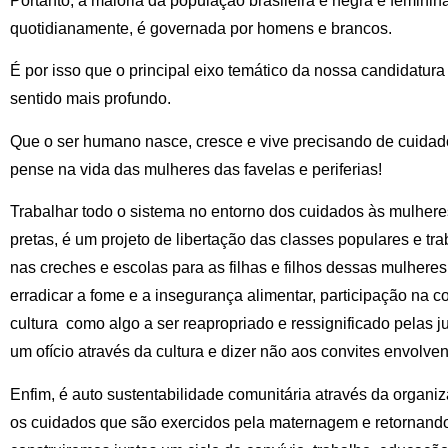
Portanto, a maioria da população brasileira é negra e femini
quotidianamente, é governada por homens e brancos.
É por isso que o principal eixo temático da nossa candidatu
sentido mais profundo.
Que o ser humano nasce, cresce e vive precisando de cuidad
pense na vida das mulheres das favelas e periferias!
Trabalhar todo o sistema no entorno dos cuidados às mulher
pretas, é um projeto de libertação das classes populares e tra
nas creches e escolas para as filhas e filhos dessas mulhere
erradicar a fome e a insegurança alimentar, participação na 
cultura como algo a ser reapropriado e ressignificado pelas
um ofício através da cultura e dizer não aos convites envolve
Enfim, é auto sustentabilidade comunitária através da organi
os cuidados que são exercidos pela maternagem e retornando