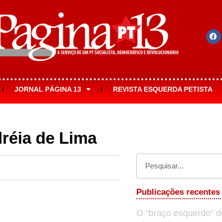
JORNAL PÁGINA 13
REVISTA ESQUERDA PETISTA
réia de Lima
Publicações recentes
O “braço esquerdo” d