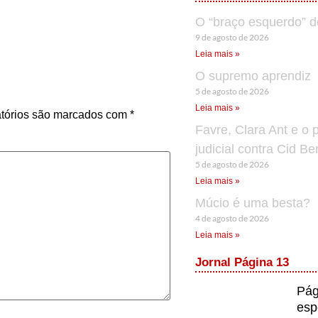
O “braço esquerdo” d
9 de agosto de 2026
Leia mais »
O supremo aprendiz
5 de agosto de 2026
Leia mais »
tórios são marcados com
*
Favre, Clara Ant e o 
judicial contra Cid B
5 de agosto de 2026
Leia mais »
Múcio é uma besta?
4 de agosto de 2026
Leia mais »
Jornal Página 13
Pág
esp