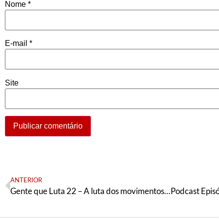
Nome
*
E-mail
*
Site
ANTERIOR
Gente que Luta 22 – A luta dos movimentos sociais você vê aqui