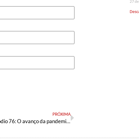
27 de
Desca
PRÓXIMA
Podcast Episódio 76: O avanço da pandemia no Brasil, a luta no IF Belfort Roxo e a disputa no Recife