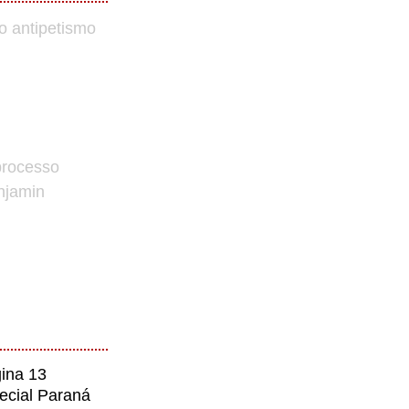
o antipetismo
processo
enjamin
ina 13
ecial Paraná