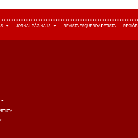
AS
JORNAL PÁGINA 13
REVISTA ESQUERDA PETISTA
REGIÕE
PETISTA