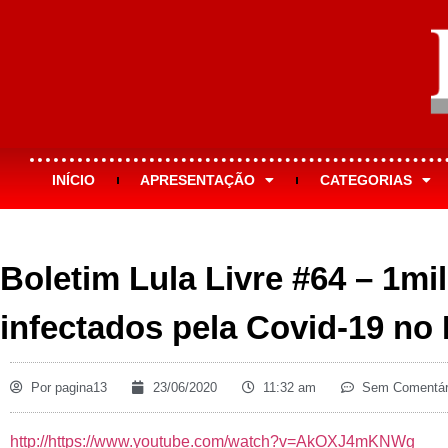
INÍCIO
APRESENTAÇÃO
CATEGORIAS
Boletim Lula Livre #64 – 1mi
infectados pela Covid-19 no 
Por
pagina13
23/06/2020
11:32 am
Sem Comentár
http://https://www.youtube.com/watch?v=AkOXJ4mKNWg