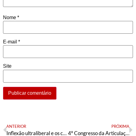
Nome
*
E-mail
*
Site
ANTERIOR
PRÓXIMA
Inflexão ultraliberal e os cortes nas políticas habitacionais no Brasil
4° Congresso da Articulação de Esquerda