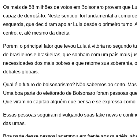
Os mais de 58 milhões de votos em Bolsonaro provam que Lul
capaz de derrotá-lo. Neste sentido, foi fundamental a compre
esquerda, que decidiram apoiar Lula desde o primeiro turno.
centro, e, até mesmo da direita.
Porém, o principal fator que levou Lula à vitória no segundo t
de brasileiros e brasileiras, que sonham com um país mais jus
necessidades dos mais pobres e que retome sua soberania, 
debates globais.
Qual é o futuro do bolsonarismo? Não sabemos ao certo. Mas,
Uma boa parte do eleitorado de Bolsonaro foram pessoas qu
Que viram no capitão alguém que pensa e se expressa como 
Essas pessoas seguiram divulgando suas fake news e contin
das urnas.
Boa parte desse pessoal acampou em frente aos quartéis, a