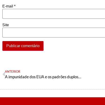
E-mail
*
Site
ANTERIOR
A impunidade dos EUA e os padrões duplos do TPI