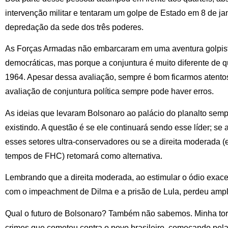
intervenção militar e tentaram um golpe de Estado em 8 de ja
depredação da sede dos três poderes.
As Forças Armadas não embarcaram em uma aventura golpista
democráticas, mas porque a conjuntura é muito diferente de
1964. Apesar dessa avaliação, sempre é bom ficarmos atentos 
avaliação de conjuntura política sempre pode haver erros.
As ideias que levaram Bolsonaro ao palácio do planalto sempr
existindo. A questão é se ele continuará sendo esse líder; s
esses setores ultra-conservadores ou se a direita moderada (
tempos de FHC) retomará como alternativa.
Lembrando que a direita moderada, ao estimular o ódio exac
com o impeachment de Dilma e a prisão de Lula, perdeu amplo
Qual o futuro de Bolsonaro? Também não sabemos. Minha tor
crimes que cometeu contra o povo brasileiro, começando pela