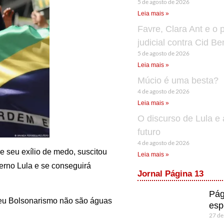
5 de agosto de 2026
Leia mais »
Favre, Clara Ant e o 
judicial contra Cid B
5 de agosto de 2026
Leia mais »
Múcio é uma besta?
4 de agosto de 2026
Leia mais »
O discurso de Lula e 
futuro
4 de agosto de 2026
e seu exílio de medo, suscitou
Leia mais »
erno Lula e se conseguirá
Jornal Página 13
Pág
 seu Bolsonarismo não são águas
esp
27 de