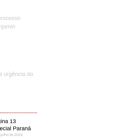
processo
enjamin
a urgência do
ina 13
ecial Paraná
 julho de 2026