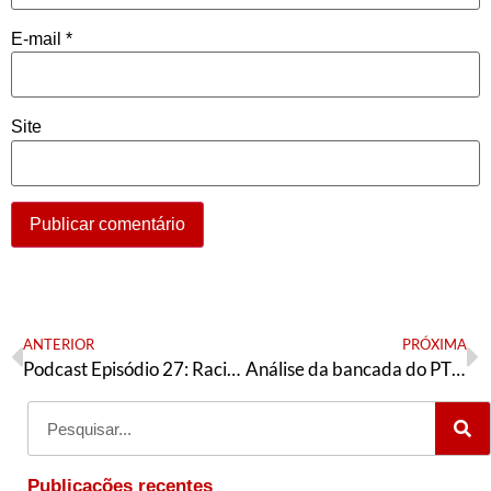
E-mail
*
Site
ANTERIOR
PRÓXIMA
Podcast Episódio 27: Racismo no futebol, o Chile e mais sobre os congressos do PT
Análise da bancada do PT acerca do Acordo da Base de Alcântara
Publicações recentes