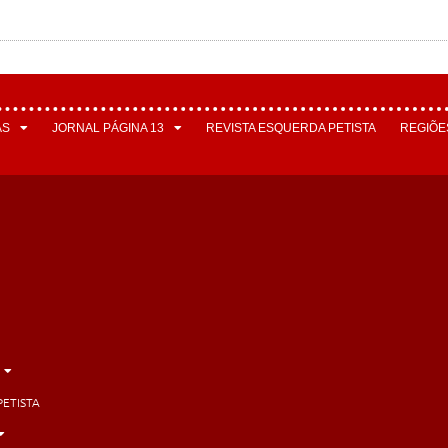
AS
JORNAL PÁGINA 13
REVISTA ESQUERDA PETISTA
REGIÕE
PETISTA