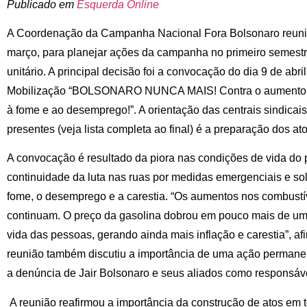
Publicado em
Esquerda Online
A Coordenação da Campanha Nacional Fora Bolsonaro reuniu-
março, para planejar ações da campanha no primeiro semestre 
unitário. A principal decisão foi a convocação do dia 9 de abr
Mobilização “BOLSONARO NUNCA MAIS! Contra o aumento d
à fome e ao desemprego!”. A orientação das centrais sindicais,
presentes (veja lista completa ao final) é a preparação dos a
A convocação é resultado da piora nas condições de vida do p
continuidade da luta nas ruas por medidas emergenciais e sol
fome, o desemprego e a carestia. “Os aumentos nos combustí
continuam. O preço da gasolina dobrou em pouco mais de um a
vida das pessoas, gerando ainda mais inflação e carestia”, afi
reunião também discutiu a importância de uma ação perman
a denúncia de Jair Bolsonaro e seus aliados como responsáve
A reunião reafirmou a importância da construção de atos em t