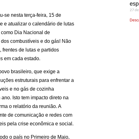
esp
27 de
se nesta terça-feira, 15 de
Desca
e atualizar o calendário de lutas
il como Dia Nacional de
os combustíveis e do gás! Não
 frentes de lutas e partidos
tos em cada estado.
ovo brasileiro, que exige a
uções estruturais para enfrentar a
veis e no gás de cozinha
no. Isto tem impacto direto na
rma o relatório da reunião. A
ente de comunicação e redes com
is pela crise econômica e social.
odo o país no Primeiro de Maio,