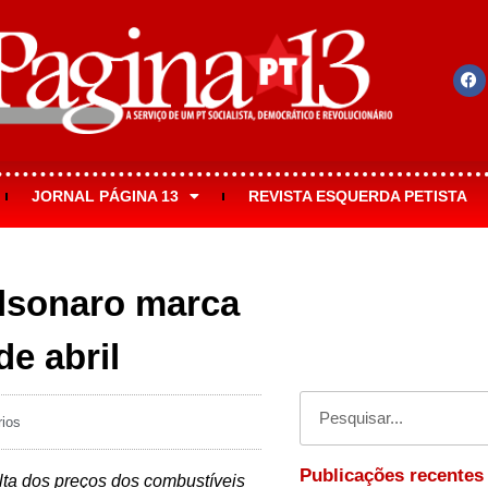
JORNAL PÁGINA 13
REVISTA ESQUERDA PETISTA
lsonaro marca
de abril
ios
Publicações recentes
alta dos preços dos combustíveis