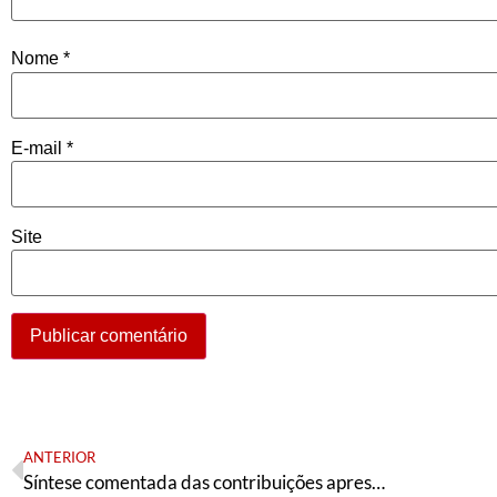
Nome
*
E-mail
*
Site
ANTERIOR
Síntese comentada das contribuições apresentadas ao debate do Diretório Nacional do PT de 24 de março