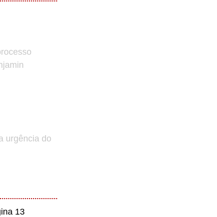
processo
enjamin
a urgência do
ina 13