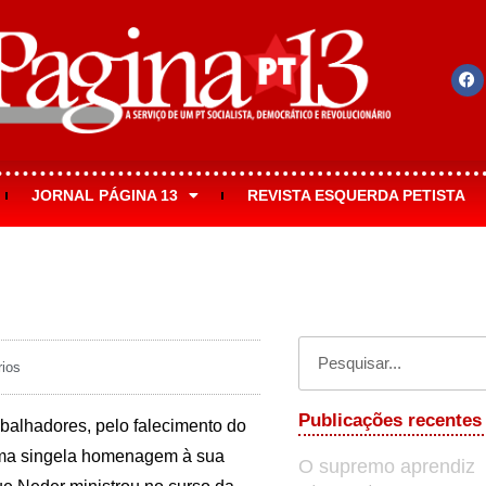
JORNAL PÁGINA 13
REVISTA ESQUERDA PETISTA
ios
Publicações recentes
abalhadores, pelo falecimento do
uma singela homenagem à sua
O supremo aprendiz