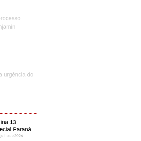
processo
enjamin
a urgência do
ina 13
ecial Paraná
 julho de 2026