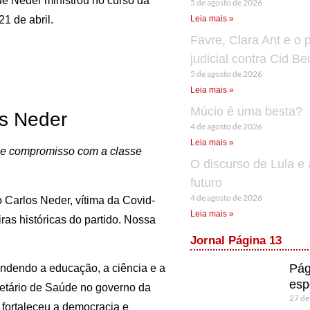
que Neder ministrou no curso da
5 de agosto de 2026
1 de abril.
Leia mais »
Favre, Clara Ant e o 
judicial contra Cid B
5 de agosto de 2026
Leia mais »
Múcio é uma besta?
os Neder
4 de agosto de 2026
Leia mais »
e e compromisso com a classe
O discurso de Lula e 
futuro
4 de agosto de 2026
 Carlos Neder, vítima da Covid-
Leia mais »
ras históricas do partido. Nossa
Jornal Página 13
Pág
ndendo a educação, a ciência e a
esp
retário de Saúde no governo da
27 de
 fortaleceu a democracia e