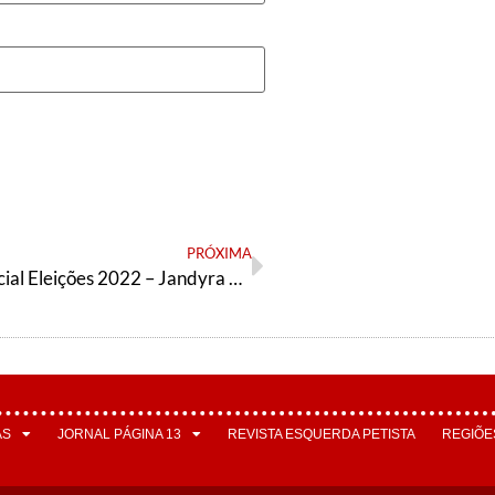
PRÓXIMA
Encarte Especial Eleições 2022 – Jandyra Uehara
AS
JORNAL PÁGINA 13
REVISTA ESQUERDA PETISTA
REGIÕE