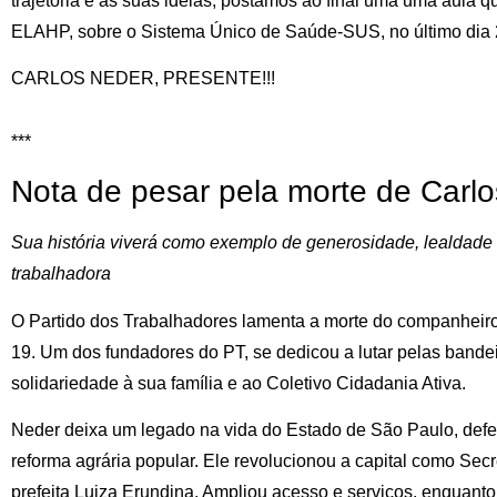
trajetória e às suas ideias, postamos ao final uma uma aula 
ELAHP, sobre o Sistema Único de Saúde-SUS, no último dia 2
CARLOS NEDER, PRESENTE!!!
***
Nota de pesar pela morte de Carl
Sua história viverá como exemplo de generosidade, lealdad
trabalhadora
O Partido dos Trabalhadores lamenta a morte do companheiro
19. Um dos fundadores do PT, se dedicou a lutar pelas bandei
solidariedade à sua família e ao Coletivo Cidadania Ativa.
Neder deixa um legado na vida do Estado de São Paulo, defe
reforma agrária popular. Ele revolucionou a capital como Sec
prefeita Luiza Erundina. Ampliou acesso e serviços, enquanto