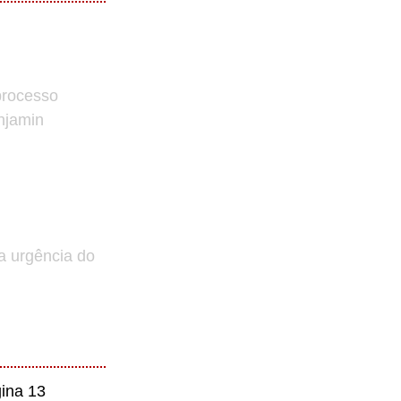
processo
enjamin
a urgência do
ina 13