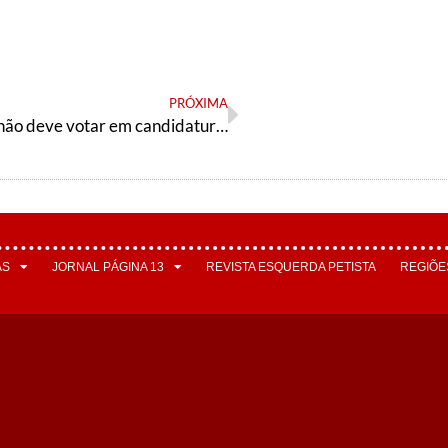
PRÓXIMA
Por que o PT não deve votar em candidatura de direita para a mesa diretora da Câmara?
AS
JORNAL PÁGINA 13
REVISTA ESQUERDA PETISTA
REGIÕE