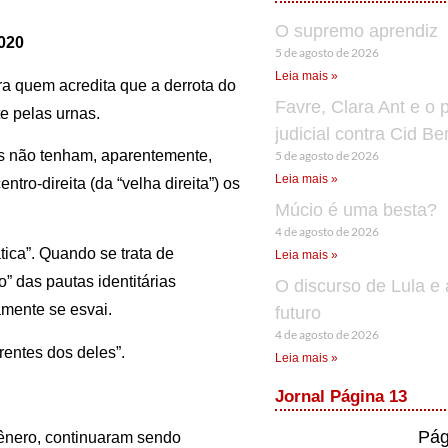
O supremo aprendiz
2020
5 de agosto de 2026
Leia mais »
ara quem acredita que a derrota do
Favre, Clara Ant e o 
te pelas urnas.
judicial contra Cid B
as não tenham, aparentemente,
5 de agosto de 2026
Leia mais »
ntro-direita (da “velha direita”) os
Múcio é uma besta?
4 de agosto de 2026
tica”. Quando se trata de
Leia mais »
” das pautas identitárias
O discurso de Lula e 
mente se esvai.
futuro
4 de agosto de 2026
rentes dos deles”.
Leia mais »
Jornal Página 13
Pág
gênero, continuaram sendo