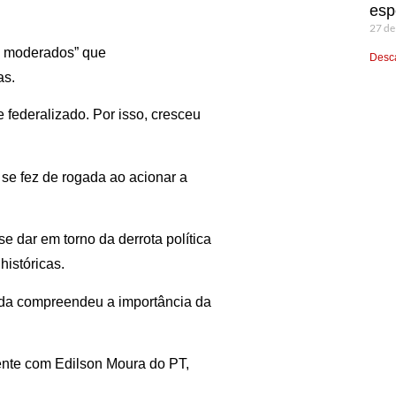
esp
27 de
is moderados” que
Desca
as.
e federalizado. Por isso, cresceu
se fez de rogada ao acionar a
e dar em torno da derrota política
istóricas.
erda compreendeu a importância da
ente com Edilson Moura do PT,