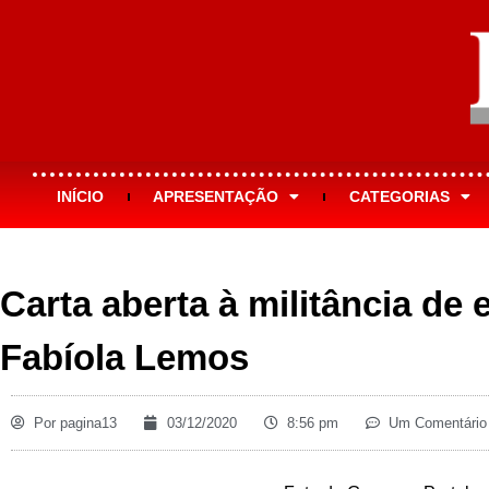
INÍCIO
APRESENTAÇÃO
CATEGORIAS
Carta aberta à militância de
Fabíola Lemos
Por
pagina13
03/12/2020
8:56 pm
Um Comentário