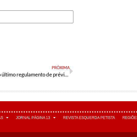
PRÓXIMA
Notas sobre o último regulamento de prévias e encontros
AS
JORNAL PÁGINA 13
REVISTA ESQUERDA PETISTA
REGIÕE