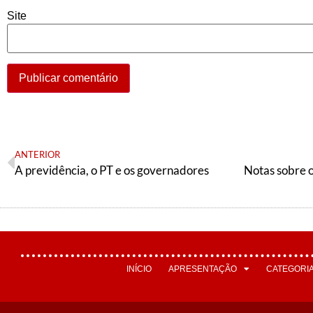
Site
ANTERIOR
A previdência, o PT e os governadores
INÍCIO
APRESENTAÇÃO
CATEGORI