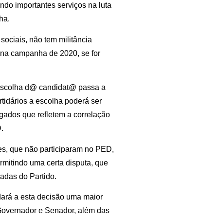
do importantes serviços na luta
ha.
ociais, não tem militância
r na campanha de 2020, se for
 escolha d@ candidat@ passa a
tidários a escolha poderá ser
gados que refletem a correlação
D.
es, que não participaram no PED,
mitindo uma certa disputa, que
adas do Partido.
dará a esta decisão uma maior
Governador e Senador, além das