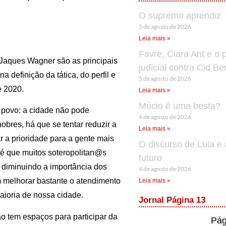
O supremo aprendiz
5 de agosto de 2026
Leia mais »
Favre, Clara Ant e o 
Jaques Wagner são as principais
judicial contra Cid B
 definição da tática, do perfil e
5 de agosto de 2026
e 2020.
Leia mais »
Múcio é uma besta?
 povo: a cidade não pode
4 de agosto de 2026
obres, há que se tentar reduzir a
Leia mais »
 a prioridade para a gente mais
O discurso de Lula e 
pé que muitos soteropolitan@s
futuro
, diminuindo a importância dos
4 de agosto de 2026
m melhorar bastante o atendimento
Leia mais »
aioria de nossa cidade.
Jornal Página 13
 tem espaços para participar da
Pág