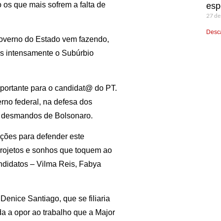
 os que mais sofrem a falta de
esp
27 de
Desca
Governo do Estado vem fazendo,
is intensamente o Subúrbio
portante para o candidat@ do PT.
rno federal, na defesa dos
os desmandos de Bolsonaro.
ções para defender este
projetos e sonhos que toquem ao
ndidatos – Vilma Reis, Fabya
enice Santiago, que se filiaria
da a opor ao trabalho que a Major