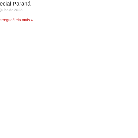
ecial Paraná
 julho de 2026
rregue/Leia mais »