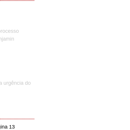
processo
enjamin
a urgência do
ina 13