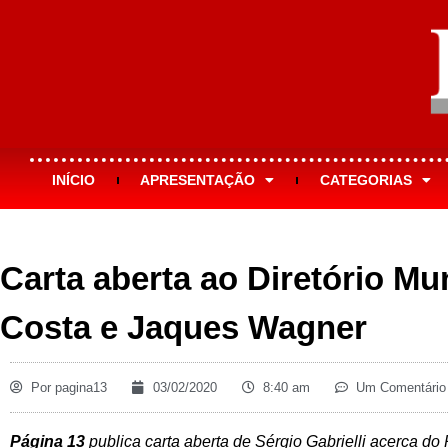
INÍCIO
APRESENTAÇÃO
CATEGORIAS
Carta aberta ao Diretório Mun
Costa e Jaques Wagner
Por
pagina13
03/02/2020
8:40 am
Um Comentário
Página 13
publica carta aberta de Sérgio Gabrielli acerca do 