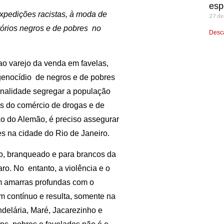
esp
xpedições racistas, à moda de
27 de
itórios negros e de pobres no
Desca
 ao varejo da venda em favelas,
 genocídio de negros e de pobres
 finalidade segregar a população
s do comércio de drogas e de
o do Alemão, é preciso assegurar
s na cidade do Rio de Janeiro.
co, branqueado e para brancos da
o. No entanto, a violência e o
m amarras profundas com o
m contínuo e resulta, somente na
ndelária, Maré, Jacarezinho e