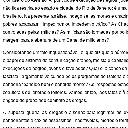
Complexo do Alemão. A política de execução de negros joven
não fica restrita ao estado e cidade do Rio de Janeiro; é uma
brasileiro. Na presente análise, indago se as mortes e chaci
pobres acabaram, impediram ou impedem o tráfico? As Chac
controladas pelas milícias? As milícias são formadas por polic
margem para a abertura de um Cartel de milicianos?
Considerando um fato inquestionável, e que diz que o númer
o papel do sistema de comunicação branco, racista e capitali
execuções de negros jovens e favelados? Qual o alcance da po
fascista, largamente veiculada pelos programas de Datena e o
bandeira “bandido bom e bandido morto”? As respostas estão n
coautorais de leitoras e leitores. Vamos, então, aos fatos e à
engodo do propalado combate às drogas.
A suposta guerra às drogas e a senha para legitimar as ex
bandeirantes e caxias assassinos, nas favelas, morros e terr