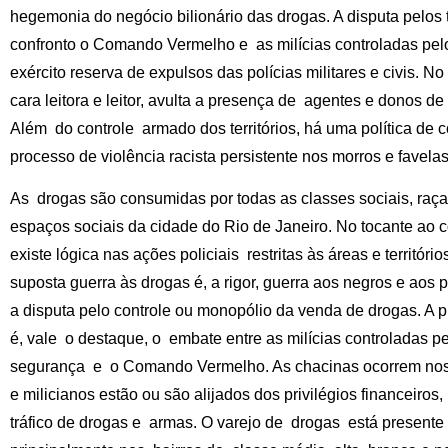
hegemonia do negócio bilionário das drogas. A disputa pelos 
confronto o Comando Vermelho e as milícias controladas pelo
exército reserva de expulsos das polícias militares e civis. N
cara leitora e leitor, avulta a presença de agentes e donos 
Além do controle armado dos territórios, há uma política de con
processo de violência racista persistente nos morros e favelas
As drogas são consumidas por todas as classes sociais, raç
espaços sociais da cidade do Rio de Janeiro. No tocante ao 
existe lógica nas ações policiais restritas às áreas e territóri
suposta guerra às drogas é, a rigor, guerra aos negros e aos
a disputa pelo controle ou monopólio da venda de drogas. A pr
é, vale o destaque, o embate entre as milícias controladas pe
segurança e o Comando Vermelho. As chacinas ocorrem nos te
e milicianos estão ou são alijados dos privilégios financeiros,
tráfico de drogas e armas. O varejo de drogas está presente 