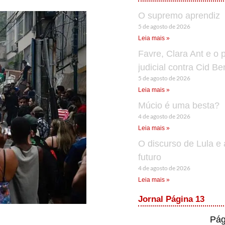
O supremo aprendiz
5 de agosto de 2026
Leia mais »
Favre, Clara Ant e o 
judicial contra Cid B
5 de agosto de 2026
Leia mais »
Múcio é uma besta?
4 de agosto de 2026
Leia mais »
O discurso de Lula e 
futuro
4 de agosto de 2026
Leia mais »
Jornal Página 13
Pág