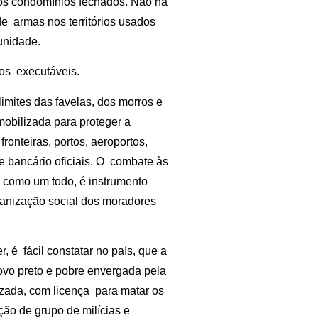
nos condomínios fechados. Não há
de armas nos territórios usados
unidade.
ros executáveis.
mites das favelas, dos morros e
mobilizada para proteger a
fronteiras, portos, aeroportos,
o e bancário oficiais. O combate às
a como um todo, é instrumento
rganização social dos moradores
, é fácil constatar no país, que a
ipovo preto e pobre envergada pela
rizada, com licença para matar os
ção de grupo de milícias e