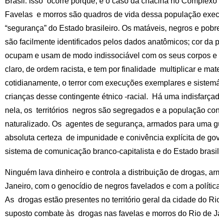
Brasil. Isso ocorre porque, é o caso da chacina no Complexo
Favelas e morros são quadros de vida dessa população exec
“segurança” do Estado brasileiro. Os matáveis, negros e pobres
são facilmente identificados pelos dados anatômicos; cor da pe
ocupam e usam de modo indissociável com os seus corpos e si
claro, de ordem racista, e tem por finalidade multiplicar e mate
cotidianamente, o terror com execuções exemplares e sistemá
crianças desse contingente étnico -racial. Há uma indisfarça
nela, os territórios negros são segregados e a população c
naturalizado. Os agentes de segurança, armados para uma 
absoluta certeza de impunidade e conivência explícita de gov
sistema de comunicação branco-capitalista e do Estado brasil
Ninguém lava dinheiro e controla a distribuição de drogas, a
Janeiro, com o genocídio de negros favelados e com a política
As drogas estão presentes no território geral da cidade do Ri
suposto combate às drogas nas favelas e morros do Rio de J