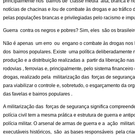
principalmente nos bairros de classe média alta, branca e 
notícias de chacinas e /ou de combate às drogas e ao tráfico 
pelas populações brancas e privilegiadas pelo racismo e imp
Guerra contra os negros e pobres? Sim, eles são os brasilei
Não é apenas um erro ou engano o combate às drogas nos li
dos bairros populares. Existe uma política deliberadamente 
produção e a distribuição realizadas a partir da liberação nas 
rodovias , ferrovias e, principalmente, pelo sistema financeir
drogas, realizado pela militarização das forças de seguranç
para viabilizar o controle e, sobretudo, o esgarçamento da o
das favelas e bairros populares .
A militarização das forças de segurança significa compreender
polícia civil tem a mesma prática e estrutura de guerra e ant
polícia militar. O arsenal de armas de guerra e a ação milita
executáveis históricos, são as bases responsáveis pela cria