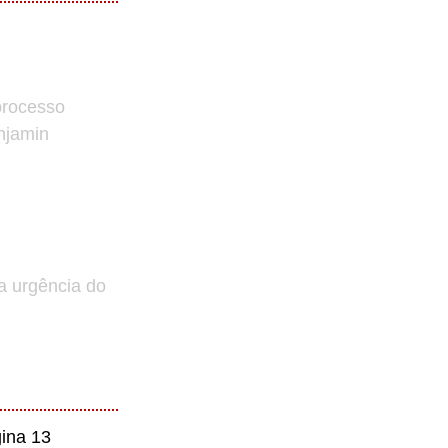
processo
enjamin
a urgência do
ina 13