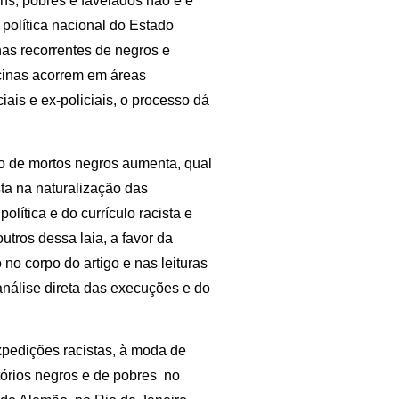
s, pobres e favelados não é e
 política nacional do Estado
nas recorrentes de negros e
inas acorrem em áreas
iais e ex-policiais, o processo dá
o de mortos negros aumenta, qual
sta na naturalização das
lítica e do currículo racista e
utros dessa laia, a favor da
o corpo do artigo e nas leituras
 análise direta das execuções e do
pedições racistas, à moda de
itórios negros e de pobres no