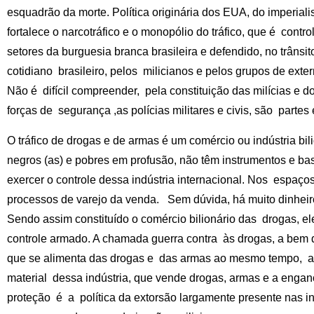
esquadrão da morte. Política originária dos EUA, do imperial
fortalece o narcotráfico e o monopólio do tráfico, que é contro
setores da burguesia branca brasileira e defendido, no trânsito
cotidiano brasileiro, pelos milicianos e pelos grupos de ext
Não é difícil compreender, pela constituição das milícias e 
forças de segurança ,as polícias militares e civis, são parte
O tráfico de drogas e de armas é um comércio ou indústria bil
negros (as) e pobres em profusão, não têm instrumentos e bas
exercer o controle dessa indústria internacional. Nos espaç
processos de varejo da venda. Sem dúvida, há muito dinheir
Sendo assim constituído o comércio bilionário das drogas, e
controle armado. A chamada guerra contra às drogas, a bem
que se alimenta das drogas e das armas ao mesmo tempo, au
material dessa indústria, que vende drogas, armas e a engan
proteção é a política da extorsão largamente presente nas i