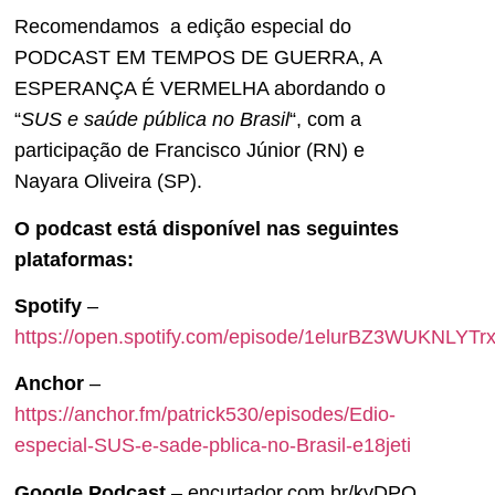
Recomendamos a edição especial do
PODCAST EM TEMPOS DE GUERRA, A
ESPERANÇA É VERMELHA abordando o
“
SUS e saúde pública no Brasil
“, com a
participação de Francisco Júnior (RN) e
Nayara Oliveira (SP).
O podcast está disponível nas seguintes
plataformas:
Spotify
–
https://open.spotify.com/episode/1elurBZ3WUKNLYT
Anchor
–
https://anchor.fm/patrick530/episodes/Edio-
especial-SUS-e-sade-pblica-no-Brasil-e18jeti
Google Podcast
– encurtador.com.br/kyDPQ