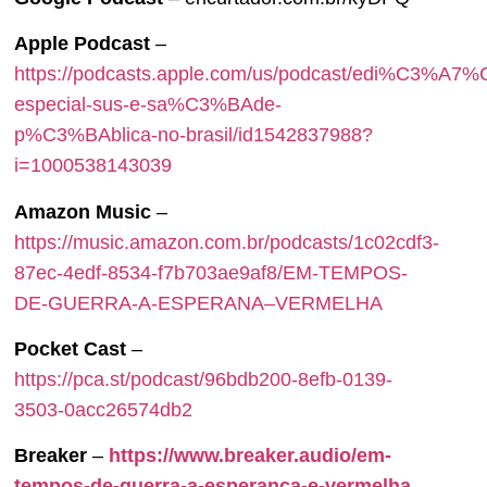
Apple Podcast
–
https://podcasts.apple.com/us/podcast/edi%C3%A7
especial-sus-e-sa%C3%BAde-
p%C3%BAblica-no-brasil/id1542837988?
i=1000538143039
Amazon Music
–
https://music.amazon.com.br/podcasts/1c02cdf3-
87ec-4edf-8534-f7b703ae9af8/EM-TEMPOS-
DE-GUERRA-A-ESPERANA–VERMELHA
Pocket Cast
–
https://pca.st/podcast/96bdb200-8efb-0139-
3503-0acc26574db2
Breaker
–
https://www.breaker.audio/em-
tempos-de-guerra-a-esperanca-e-vermelha