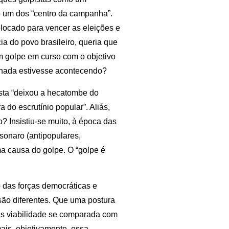
ido um dos “centro da campanha”.
olocado para vencer as eleições e
cia do povo brasileiro, queria que
um golpe em curso com o objetivo
 nada estivesse acontecendo?
ista “deixou a hecatombe do
 do escrutínio popular”. Aliás,
? Insistiu-se muito, à época das
onaro (antipopulares,
a causa do golpe. O “golpe é
 das forças democráticas e
são diferentes. Que uma postura
is viabilidade se comparada com
is, objetivamente, essa