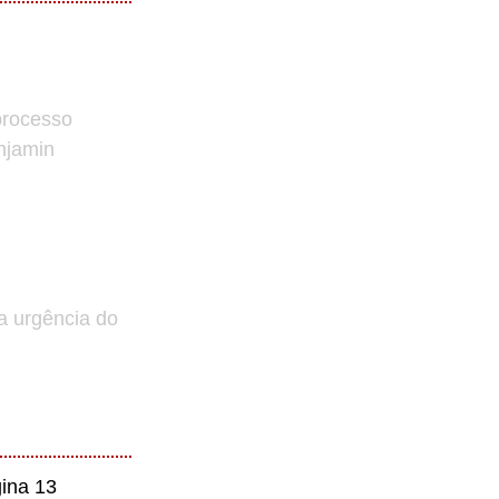
processo
enjamin
a urgência do
ina 13