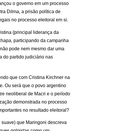
lcançou o governo em um processo
a Dilma, a prisão política de
legais no processo eleitoral em si.
tina (principal liderança da
 chapa, participando da campanha
asil não pode nem mesmo dar uma
do partido judiciário nas
eendo que com Cristina Kirchner na
e. Ou será que o povo argentino
e neoliberal de Macri e o período
lização demonstrada no processo
portantes no resultado eleitoral?
s suave) que Maringoni descreva
aques golpistas como um