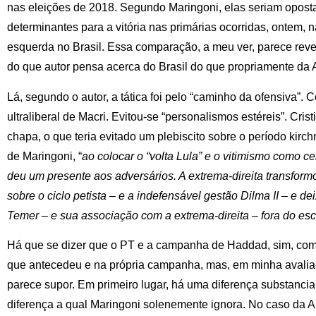
nas eleições de 2018. Segundo Maringoni, elas seriam oposta
determinantes para a vitória nas primárias ocorridas, ontem, n
esquerda no Brasil. Essa comparação, a meu ver, parece reve
do que autor pensa acerca do Brasil do que propriamente da 
Lá, segundo o autor, a tática foi pelo “caminho da ofensiva”. C
ultraliberal de Macri. Evitou-se “personalismos estéreis”. Cris
chapa, o que teria evitado um plebiscito sobre o período kirch
de Maringoni, “
ao colocar o “volta Lula” e o vitimismo como 
deu um presente aos adversários. A extrema-direita transfor
sobre o ciclo petista – e a indefensável gestão Dilma II – e 
Temer – e sua associação com a extrema-direita – fora do esc
Há que se dizer que o PT e a campanha de Haddad, sim, com
que antecedeu e na própria campanha, mas, em minha avalia
parece supor. Em primeiro lugar, há uma diferença substancia
diferença a qual Maringoni solenemente ignora. No caso da Ar