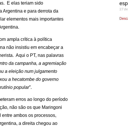
esp
s. E elas teriam sido
27 de
a Argentina e para derrota da
Desca
lar elementos mais importantes
Argentina.
om ampla crítica à política
tina não insistiu em encabeçar a
nerista. Aqui o PT, nas palavras
centro da campanha, a agremiação
mou a eleição num julgamento
deixou a hecatombe do governo
rutínio popular
”.
eteram erros ao longo do período
ção, não são os que Maringoni
l entre ambos os processos,
gentina, a direita chegou ao