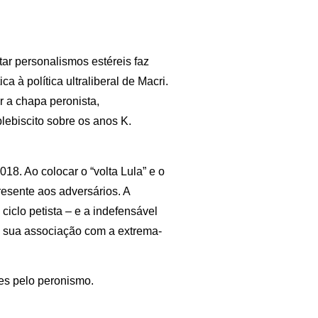
itar personalismos estéreis faz
 à política ultraliberal de Macri.
r a chapa peronista,
plebiscito sobre os anos K.
18. Ao colocar o “volta Lula” e o
esente aos adversários. A
ciclo petista – e a indefensável
e sua associação com a extrema-
hes pelo peronismo.