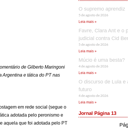
O supremo aprendiz
5 de agosto de 2026
Leia mais »
Favre, Clara Ant e o 
judicial contra Cid B
5 de agosto de 2026
Leia mais »
Múcio é uma besta?
4 de agosto de 2026
 comentário de Gilberto Maringoni
Leia mais »
 Argentina e tática do PT nas
O discurso de Lula e 
futuro
4 de agosto de 2026
Leia mais »
 postagem em rede social (segue o
Jornal Página 13
 tática adotada pelo peronismo e
 e aquela que foi adotada pelo PT
Pág