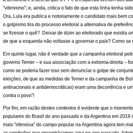
“vitimismo”; e, ainda, critica o fato de que esta linha tenha s
Ora, Lula era publica e notoriamente o candidato mais bem c
o golpismo tira do processo eleitoral a alternativa de preferên
se fizesse o quê? Deixar de dizer ao eleitorado que existia 
de que a esquerda não voltasse a governar o país? Como se
Em quinto lugar, não é verdade que a campanha eleitoral pet
governo Temer – e sua associação com a extrema-direita – fora
como se poderia fazer isso sem denunciar o golpe de conjunto
eleições, de que as medidas de Temer e da campanha de Bols
antinacionais e antidemocráticas) eram uma decorrência e um
contra o povo”!
Por fim, em razão destes contextos é evidente que o momento
populares do Brasil do ano passado e da Argentina em 2019 
mais “ofensiva” do campo popular na Argentina agora tem ma
as condições que encontrávamos aqui no ano passado. Adema