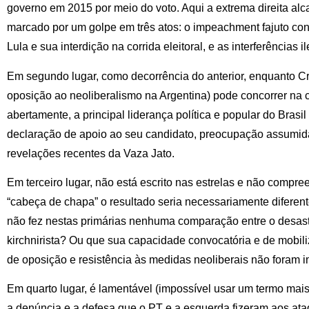
governo em 2015 por meio do voto. Aqui a extrema direita a
marcado por um golpe em três atos: o impeachment fajuto contr
Lula e sua interdição na corrida eleitoral, e as interferências i
Em segundo lugar, como decorrência do anterior, enquanto Cris
oposição ao neoliberalismo na Argentina) pode concorrer na
abertamente, a principal liderança política e popular do Br
declaração de apoio ao seu candidato, preocupação assumida 
revelações recentes da Vaza Jato.
Em terceiro lugar, não está escrito nas estrelas e não compr
“cabeça de chapa” o resultado seria necessariamente diferent
não fez nestas primárias nenhuma comparação entre o desastr
kirchnirista? Ou que sua capacidade convocatória e de mobi
de oposição e resistência às medidas neoliberais não foram im
Em quarto lugar, é lamentável (impossível usar um termo mai
a denúncia e a defesa que o PT e a esquerda fizeram aos at