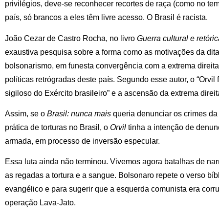
privilégios, deve-se reconhecer recortes de raça (como no te
país, só brancos a eles têm livre acesso. O Brasil é racista.
João Cezar de Castro Rocha, no livro
Guerra cultural e retóri
exaustiva pesquisa sobre a forma como as motivações da dita
bolsonarismo, em funesta convergência com a extrema direita
políticas retrógradas deste país. Segundo esse autor, o “Orvil 
sigiloso do Exército brasileiro” e a ascensão da extrema dire
Assim, se o
Brasil: nunca mais
queria denunciar os crimes da d
prática de torturas no Brasil, o
Orvil
tinha a intenção de denun
armada, em processo de inversão especular.
Essa luta ainda não terminou. Vivemos agora batalhas de narra
as regadas a tortura e a sangue. Bolsonaro repete o verso bíbl
evangélico e para sugerir que a esquerda comunista era corr
operação Lava-Jato.