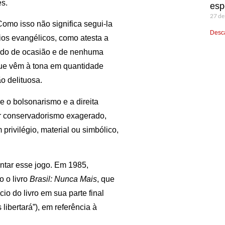
s.
esp
27 de
 Como isso não significa segui-la
Desca
pios evangélicos, como atesta a
rado de ocasião e de nenhuma
que vêm à tona em quantidade
o delituosa.
e o bolsonarismo e a direita
r conservadorismo exagerado,
privilégio, material ou simbólico,
ontar esse jogo. Em 1985,
o o livro
Brasil: Nunca Mais
, que
io do livro em sua parte final
libertará”), em referência à