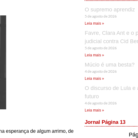
O supremo aprendiz
5 de agosto de 2026
Leia mais »
Favre, Clara Ant e o 
judicial contra Cid B
5 de agosto de 2026
Leia mais »
Múcio é uma besta?
4 de agosto de 2026
Leia mais »
O discurso de Lula e 
futuro
4 de agosto de 2026
Leia mais »
Jornal Página 13
, na esperança de algum arrimo, de
Pág