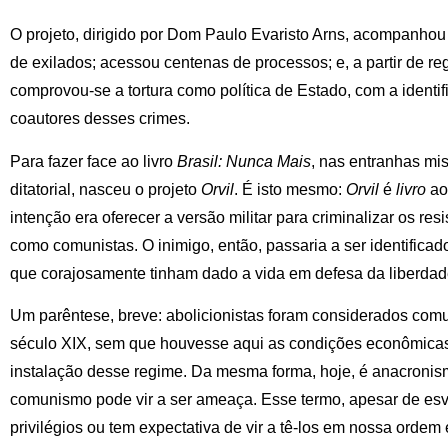
O projeto, dirigido por Dom Paulo Evaristo Arns, acompanhou a
de exilados; acessou centenas de processos; e, a partir de reg
comprovou-se a tortura como política de Estado, com a identi
coautores desses crimes.
Para fazer face ao livro
Brasil: Nunca Mais
, nas entranhas mi
ditatorial, nasceu o projeto
Orvil
. É isto mesmo:
Orvil
é
livro
ao 
intenção era oferecer a versão militar para criminalizar os res
como comunistas. O inimigo, então, passaria a ser identificado
que corajosamente tinham dado a vida em defesa da liberdade c
Um parêntese, breve: abolicionistas foram considerados comun
século XIX, sem que houvesse aqui as condições econômicas, 
instalação desse regime. Da mesma forma, hoje, é anacronism
comunismo pode vir a ser ameaça. Esse termo, apesar de es
privilégios ou tem expectativa de vir a tê-los em nossa ordem 