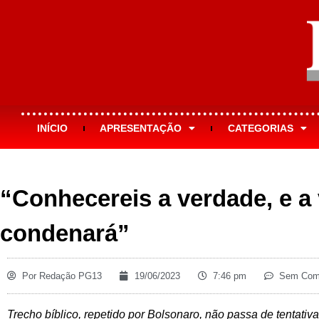
INÍCIO
APRESENTAÇÃO
CATEGORIAS
“Conhecereis a verdade, e a
condenará”
Por
Redação PG13
19/06/2023
7:46 pm
Sem Come
Trecho bíblico, repetido por Bolsonaro, não passa de tentativa d