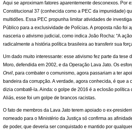
Aqui se aproximam fatores aparentemente desconexos. Por 
Constitucional 37 (conhecida como a PEC da impunidade) qu
multidões. Essa PEC propunha limitar atividades de investiga
Público para a exclusividade de Polícias. A proposta não foi
nasceria o ativismo judicial, como indica João Rocha: “A açã
radicalmente a história política brasileira ao transferir sua forç
Um dado muito interessante: esse ativismo fez parte da tese 
Moro, defendida em 2002, e da Operação Lava Jato. Os esforço
Orvil
, para combater o comunismo, agora passariam a ter apoio
bandeira da corrupção. A verdade, agora conhecida, é que a
dizia combatê-la. Ainda: o golpe de 2016 é a eclosão polític
Aliás, esse foi um golpe de brancos racistas.
O fato de membros da Lava Jato terem apoiado o ex-president
nomeado para o Ministério da Justiça só confirma as afinidad
de poder, que deveria ser conquistado e mantido por qualquer