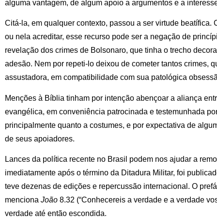
alguma vantagem, de algum apoio a argumentos e a interesse
Citá-la, em qualquer contexto, passou a ser virtude beatífica.
ou nela acreditar, esse recurso pode ser a negação de princí
revelação dos crimes de Bolsonaro, que tinha o trecho deco
adesão. Nem por repeti-lo deixou de cometer tantos crimes, 
assustadora, em compatibilidade com sua patológica obsessã
Menções à Bíblia tinham por intenção abençoar a aliança entr
evangélica, em conveniência patrocinada e testemunhada po
principalmente quanto a costumes, e por expectativa de algum 
de seus apoiadores.
Lances da política recente no Brasil podem nos ajudar a rem
imediatamente após o término da Ditadura Militar, foi publicad
teve dezenas de edições e repercussão internacional. O prefác
menciona
João
8.32 (“Conhecereis a verdade e a verdade vos 
verdade até então escondida.