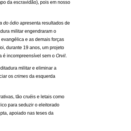
mpo da escravidão), pois em nosso
ca do ódio
apresenta resultados de
dura militar engendraram o
 evangélica e as demais forças
foi, durante 19 anos, um projeto
ita é incompreensível sem o
Orvil
.
itadura militar e eliminar a
ciar os
crimes
da esquerda
tivas, tão cruéis e letais como
ico para seduzir o eleitorado
upta, apoiado nas teses da