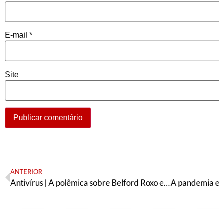
E-mail
*
Site
ANTERIOR
Antivírus | A polêmica sobre Belford Roxo e as alianças do PT em 2020, com Tayna Sena