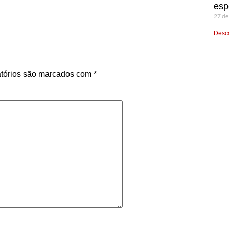
esp
27 de
Desca
tórios são marcados com
*