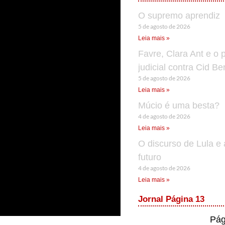
O supremo aprendiz
5 de agosto de 2026
Leia mais »
Favre, Clara Ant e o 
judicial contra Cid B
5 de agosto de 2026
Leia mais »
Múcio é uma besta?
4 de agosto de 2026
Leia mais »
O discurso de Lula e 
futuro
4 de agosto de 2026
Leia mais »
Jornal Página 13
Pág