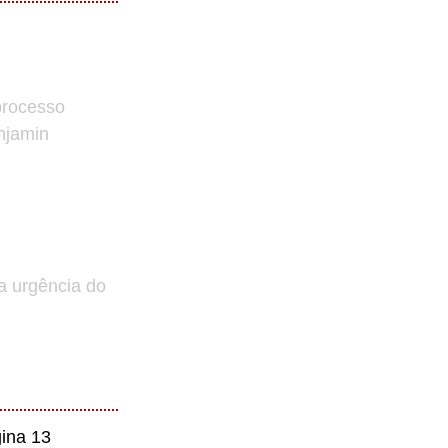
processo
enjamin
a urgência do
ina 13