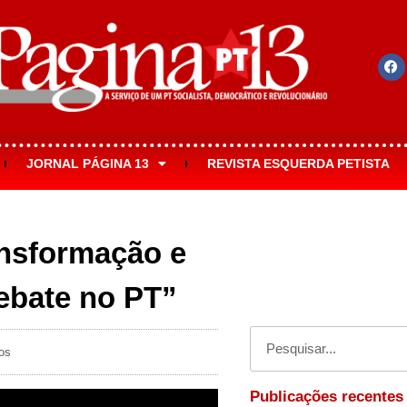
JORNAL PÁGINA 13
REVISTA ESQUERDA PETISTA
ansformação e
ebate no PT”
os
Publicações recentes