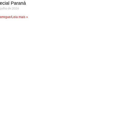
ecial Paraná
 julho de 2026
rregue/Leia mais »