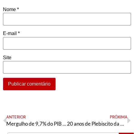
Nome
*
E-mail
*
Site
ANTERIOR
PRÓXIMA
Mergulho de 9,7% do PIB é prenúncio de que crise será longa, para desespero do povo
20 anos de Plebiscito da Dívida no Brasil: do Papa a Bono Vox, movimento engajou milhares