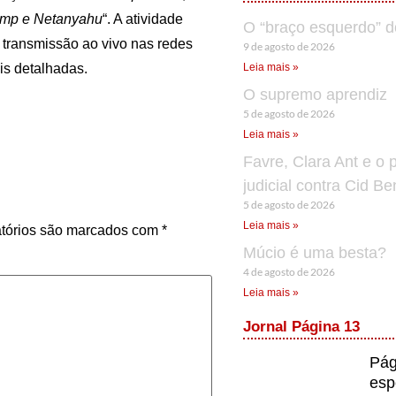
ump e Netanyahu
“. A atividade
O “braço esquerdo” d
 transmissão ao vivo nas redes
9 de agosto de 2026
is detalhadas.
Leia mais »
O supremo aprendiz
5 de agosto de 2026
Leia mais »
Favre, Clara Ant e o 
judicial contra Cid B
5 de agosto de 2026
Leia mais »
tórios são marcados com
*
Múcio é uma besta?
4 de agosto de 2026
Leia mais »
Jornal Página 13
Pág
esp