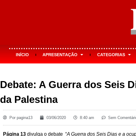
INÍCIO
APRESENTAÇÃO
CATEGORIAS
Debate: A Guerra dos Seis D
da Palestina
Por
pagina13
03/06/2020
8:40 am
Sem Comentári
Página 13
divulga o debate “
A Guerra dos Seis Dias e a ocup