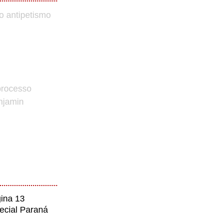
o antipetismo
processo
enjamin
ina 13
ecial Paraná