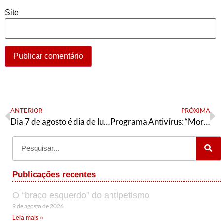
Site
ANTERIOR
PRÓXIMA
Dia 7 de agosto é dia de luto e de luta. É dia pelo #ForaBolsonaro!
Programa Antivírus: “Moro abaixo, Bozo fora, Lula dentro”
Publicações recentes
O “braço esquerdo” do antipetismo
9 de agosto de 2026
Leia mais »