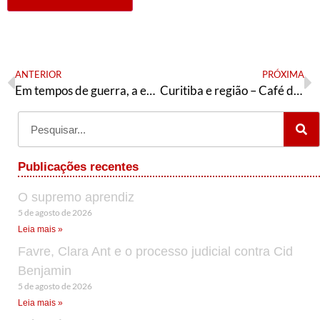
ANTERIOR
PRÓXIMA
Em tempos de guerra, a esperança é vermelha: apresentação da chapa ao Diretório Nacional e da candidatura de Valter Pomar
Curitiba e região – Café da manhã e conversa sobre conjuntura e o 7° Congresso do PT (dia 27, sexta-feira)
Publicações recentes
O supremo aprendiz
5 de agosto de 2026
Leia mais »
Favre, Clara Ant e o processo judicial contra Cid
Benjamin
5 de agosto de 2026
Leia mais »