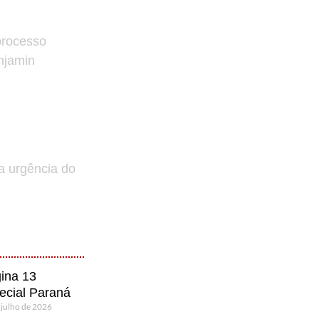
processo
enjamin
a urgência do
ina 13
ecial Paraná
 julho de 2026