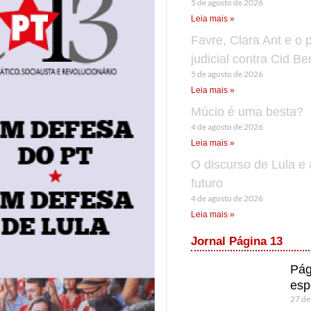
5 de agosto de 2026
Leia mais »
Favre, Clara Ant e o 
judicial contra Cid B
5 de agosto de 2026
Leia mais »
Múcio é uma besta?
4 de agosto de 2026
Leia mais »
O discurso de Lula e 
futuro
4 de agosto de 2026
Leia mais »
Jornal Página 13
Pág
esp
27 de