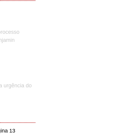
processo
enjamin
a urgência do
ina 13