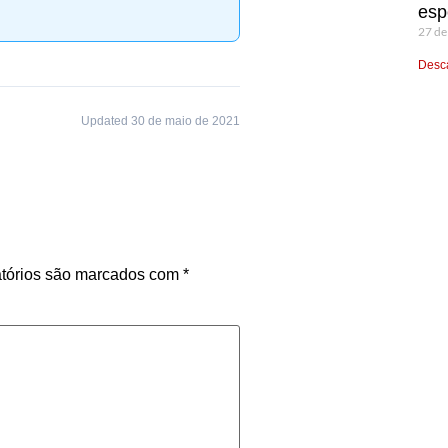
esp
27 de
Desca
Updated 30 de maio de 2021
tórios são marcados com
*