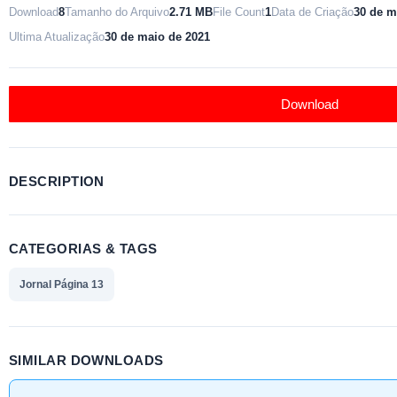
Download
8
Tamanho do Arquivo
2.71 MB
File Count
1
Data de Criação
30 de m
Ultima Atualização
30 de maio de 2021
Download
DESCRIPTION
CATEGORIAS & TAGS
Jornal Página 13
SIMILAR DOWNLOADS