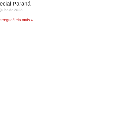
ecial Paraná
 julho de 2026
rregue/Leia mais »