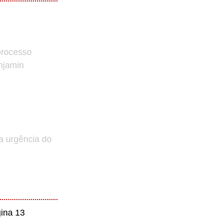
processo
enjamin
a urgência do
ina 13