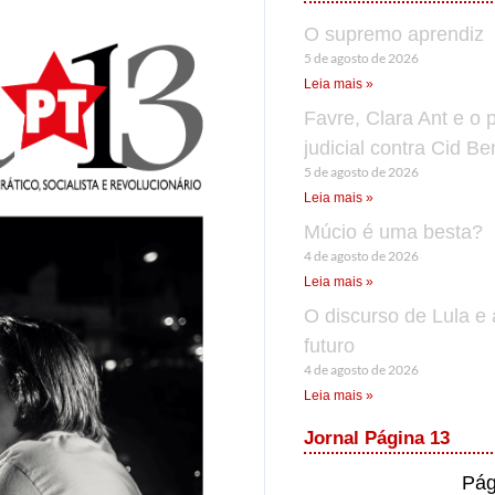
O supremo aprendiz
5 de agosto de 2026
Leia mais »
Favre, Clara Ant e o 
judicial contra Cid B
5 de agosto de 2026
Leia mais »
Múcio é uma besta?
4 de agosto de 2026
Leia mais »
O discurso de Lula e 
futuro
4 de agosto de 2026
Leia mais »
Jornal Página 13
Pág