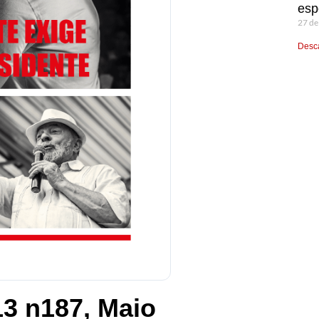
esp
27 de
Desca
13 n187, Maio