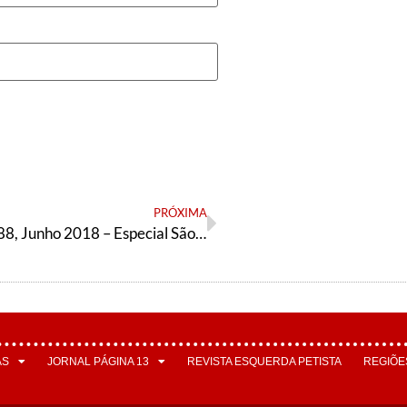
PRÓXIMA
Página 13 n188, Junho 2018 – Especial São Paulo
AS
JORNAL PÁGINA 13
REVISTA ESQUERDA PETISTA
REGIÕE