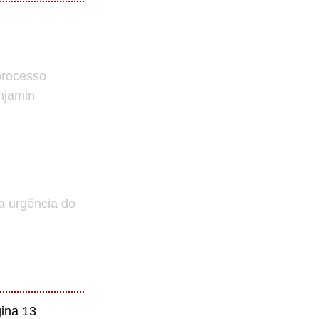
processo
enjamin
a urgência do
ina 13