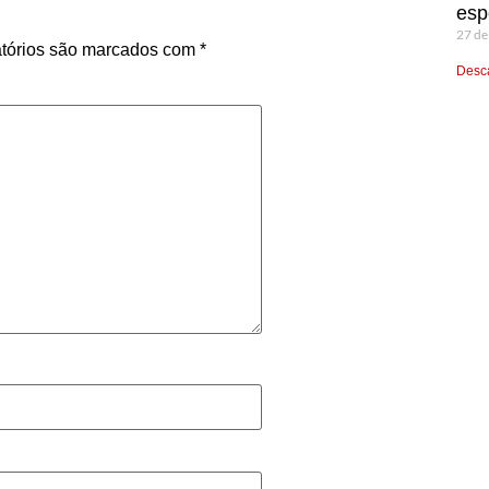
esp
27 de
tórios são marcados com
*
Desca