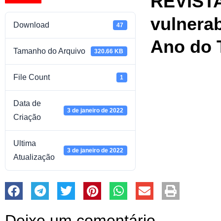
REVISTA
vulnerab
Download
47
Ano do 
Tamanho do Arquivo
320.66 KB
File Count
1
Data de
3 de janeiro de 2022
Criação
Ultima
3 de janeiro de 2022
Atualização
Deixe um comentário