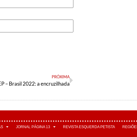
PRÓXIMA
 – Brasil 2022: a encruzilhada
AS
JORNAL PÁGINA 13
REVISTA ESQUERDA PETISTA
REGIÕE