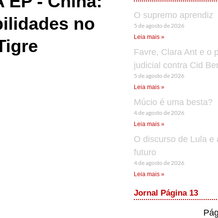
 EP - China:
O supremo aprendiz
ilidades no
5 de agosto de 2026
Leia mais »
Tigre
Favre, Clara Ant e o 
judicial contra Cid B
5 de agosto de 2026
Leia mais »
Múcio é uma besta?
4 de agosto de 2026
Leia mais »
O discurso de Lula e 
futuro
4 de agosto de 2026
Leia mais »
Jornal Página 13
Pág