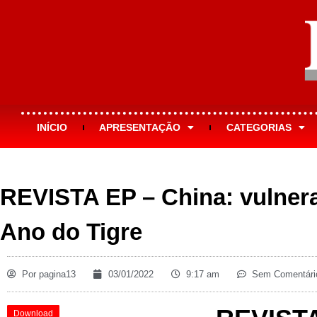
INÍCIO
APRESENTAÇÃO
CATEGORIAS
REVISTA EP – China: vulnera
Ano do Tigre
Por
pagina13
03/01/2022
9:17 am
Sem Comentári
Download