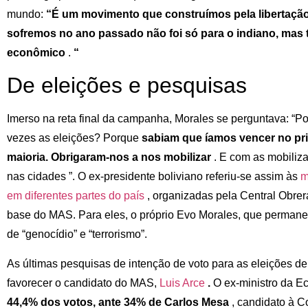
mundo:
“É um movimento que construímos pela libertação
sofremos no ano passado não foi só para o indiano, ma
econômico
.
“
De eleições e pesquisas
Imerso na reta final da campanha, Morales se perguntava: “Por
vezes as eleições? Porque
sabiam que íamos vencer no pri
maioria. Obrigaram-nos a nos mobilizar
. E com as mobiliz
nas cidades ”. O ex-presidente boliviano referiu-se assim às
m
em diferentes partes do país
, organizadas pela Central Obrer
base do MAS. Para eles, o próprio Evo Morales, que permanec
de “genocídio” e “terrorismo”.
As últimas pesquisas de intenção de voto para as eleições d
favorecer o candidato do MAS,
Luis Arce
.
O ex-ministro da 
44,4% dos votos, ante 34% de
Carlos Mesa
, candidato à 