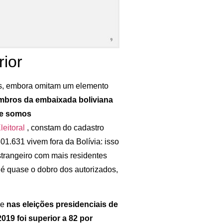
rior
as, embora omitam um elemento
embros da embaixada boliviana
ue somos
leitoral
, constam do cadastro
301.631 vivem fora da Bolívia: isso
trangeiro com mais residentes
 é quase o dobro dos autorizados,
ue
nas eleições presidenciais de
19 foi superior a 82 por