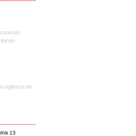
processo
enjamin
a urgência do
ina 13