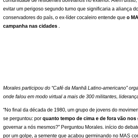
comunidade de residentes bolivianos no exterior. Além diss
evitar um perigoso segundo turno que significaria a aliança d
conservadores do país, o ex-líder cocaleiro entende que
o MA
campanha nas cidades
.
Morales participou do “Café da Manhã Latino-americano” orga
onde falou em modo virtual a mais de 300 militantes, liderança
“No final da década de 1980, um grupo de jovens do movime
se perguntou: por
quanto tempo de cima e de fora vão nos
governar a nós mesmos?” Perguntou Morales. início do debat
por um golpe, a semente que acabou germinando no MAS cons