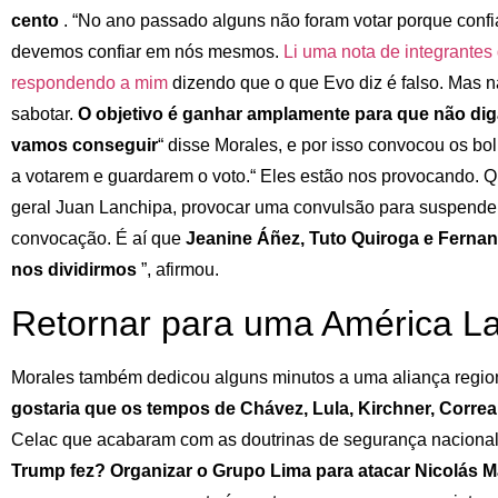
cento
. “No ano passado alguns não foram votar porque con
devemos confiar em nós mesmos.
Li uma nota de integrante
respondendo a mim
dizendo que o que Evo diz é falso. Mas n
sabotar.
O objetivo é ganhar amplamente para que não di
vamos conseguir
“ disse Morales, e por isso convocou os b
a votarem e guardarem o voto.“ Eles estão nos provocando. 
geral Juan Lanchipa, provocar uma convulsão para suspender
convocação. É aí que
Jeanine Áñez, Tuto Quiroga e Ferna
nos dividirmos
”, afirmou.
Retornar para uma América La
Morales também dedicou alguns minutos a uma aliança region
gostaria que os tempos de Chávez, Lula, Kirchner, Correa
Celac que acabaram com as doutrinas de segurança naciona
Trump fez? Organizar o Grupo Lima para atacar Nicolás 