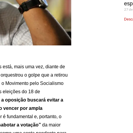
esp
27 de
Desca
s está, mais uma vez, diante de
 orquestrou o golpe que a retirou
e o Movimento pelo Socialismo
s eleições do 18 de
a oposição buscará evitar a
so vencer por ampla
r é fundamental e, portanto, o
“sabotar a votação”
da maior