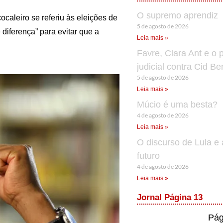
O supremo aprendiz
ocaleiro se referiu às eleições de
5 de agosto de 2026
diferença” para evitar que a
Leia mais »
Favre, Clara Ant e o 
judicial contra Cid B
5 de agosto de 2026
Leia mais »
Múcio é uma besta?
4 de agosto de 2026
Leia mais »
O discurso de Lula e 
futuro
4 de agosto de 2026
Leia mais »
Jornal Página 13
Pág