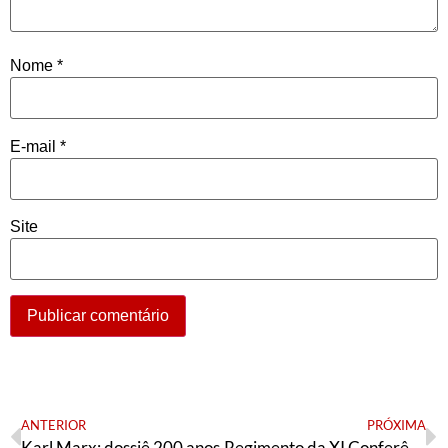
Nome
*
E-mail
*
Site
ANTERIOR
PRÓXIMA
Karl Marx: dossiê 200 anos
Regimento da XI Conferência de Juventude da AE