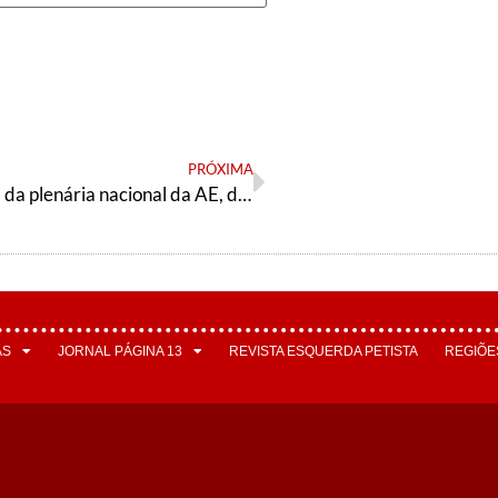
PRÓXIMA
Convocatória da plenária nacional da AE, dias 13, 14 e 15/12/2019
AS
JORNAL PÁGINA 13
REVISTA ESQUERDA PETISTA
REGIÕE