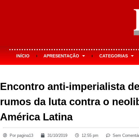
INÍCIO
APRESENTAÇÃO
CATEGORIAS
Encontro anti-imperialista 
rumos da luta contra o neoli
América Latina
Por
pagina13
31/10/2019
12:55 pm
Sem Comentár