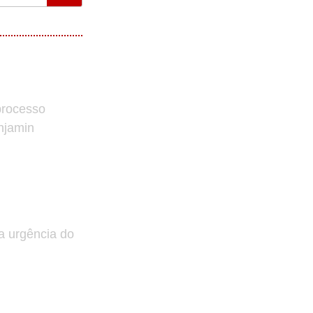
processo
enjamin
a urgência do