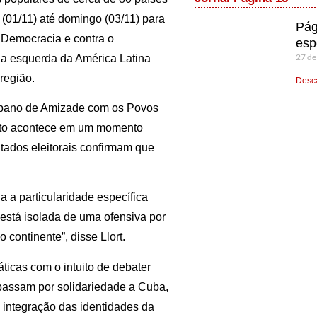
 (01/11) até domingo (03/11) para
Pág
a Democracia e contra o
esp
27 de
da esquerda da América Latina
região.
Desca
Cubano de Amizade com os Povos
ento acontece em um momento
ltados eleitorais confirmam que
a particularidade específica
stá isolada de uma ofensiva por
 continente”, disse Llort.
ticas com o intuito de debater
 passam por solidariedade a Cuba,
e integração das identidades da