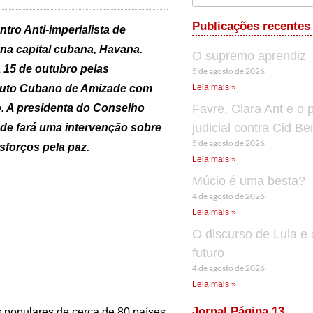
Publicações recentes
tro Anti-imperialista de
 na capital cubana, Havana.
O supremo aprendiz
 15 de outubro pelas
5 de agosto de 2026
ituto Cubano de Amizade com
Leia mais »
o. A presidenta do Conselho
Favre, Clara Ant e o 
judicial contra Cid B
nde fará uma intervenção sobre
5 de agosto de 2026
sforços pela paz.
Leia mais »
Múcio é uma besta?
4 de agosto de 2026
Leia mais »
O discurso de Lula e 
futuro
4 de agosto de 2026
Leia mais »
Jornal Página 13
s populares de cerca de 80 países