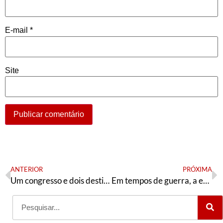
E-mail
*
Site
ANTERIOR
PRÓXIMA
Um congresso e dois destinos: entre a conciliação de classes e um novo PT da Bahia
Em tempos de guerra, a esperança é vermelha: apresentação da chapa ao Diretório Nacional e da candidatura de Valter Pomar