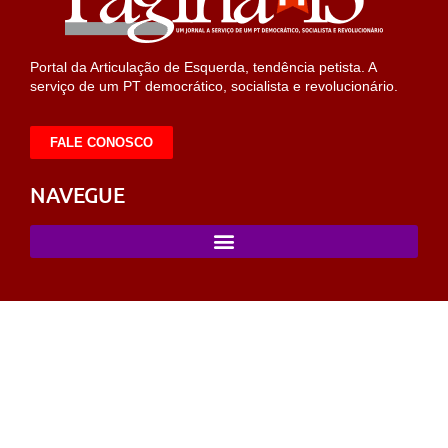
Portal da Articulação de Esquerda, tendência petista. A
serviço de um PT democrático, socialista e revolucionário.
FALE CONOSCO
NAVEGUE
habet
pusulabet giriş
sahabet
https://milliol.com/
selcuksports
tara