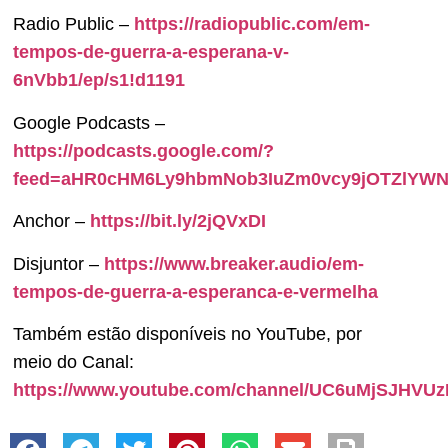
Radio Public –
https://radiopublic.com/em-
tempos-de-guerra-a-esperana-v-
6nVbb1/ep/s1!d1191
Google Podcasts –
https://podcasts.google.com/?
feed=aHR0cHM6Ly9hbmNob3IuZm0vcy9jOTZlYW
Anchor –
https://bit.ly/2jQVxDI
Disjuntor –
https://www.breaker.audio/em-
tempos-de-guerra-a-esperanca-e-vermelha
Também estão disponíveis no YouTube, por
meio do Canal:
https://www.youtube.com/channel/UC6uMjSJHVU