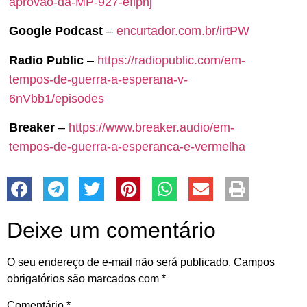
aprovao-da-MP-927-eflpnj
Google Podcast
–
encurtador.com.br/irtPW
Radio Public
–
https://radiopublic.com/em-
tempos-de-guerra-a-esperana-v-
6nVbb1/episodes
Breaker
–
https://www.breaker.audio/em-
tempos-de-guerra-a-esperanca-e-vermelha
Deixe um comentário
O seu endereço de e-mail não será publicado.
Campos
obrigatórios são marcados com
*
Comentário
*