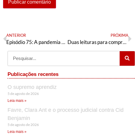
ANTERIOR
PRÓXIMA
Episódio 75: A pandemia na América Latina, as disputas entre a direita no Brasil e a aprovação da MP 927
Duas leituras para compreender melhor o papel das redes sociais na captura da ordem política e na geração do caos social
Publicações recentes
O supremo aprendiz
5 de agosto de 2026
Leia mais »
Favre, Clara Ant e o processo judicial contra Cid
Benjamin
5 de agosto de 2026
Leia mais »