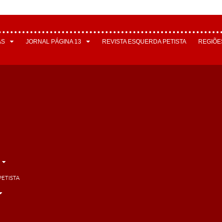
AS
JORNAL PÁGINA 13
REVISTA ESQUERDA PETISTA
REGIÕE
PETISTA