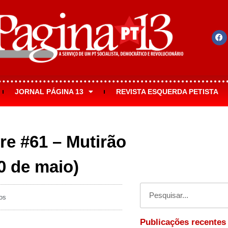
JORNAL PÁGINA 13
REVISTA ESQUERDA PETISTA
vre #61 – Mutirão
30 de maio)
os
Publicações recentes