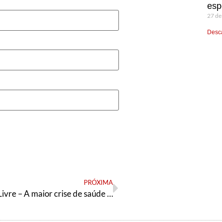
esp
27 de
Desca
PRÓXIMA
Boletim Lula Livre – A maior crise de saúde pública e Bolsonaro ocupado em fazer ameaças