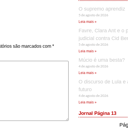
O supremo aprendiz
5 de agosto de 2026
Leia mais »
Favre, Clara Ant e o 
judicial contra Cid B
5 de agosto de 2026
tórios são marcados com
*
Leia mais »
Múcio é uma besta?
4 de agosto de 2026
Leia mais »
O discurso de Lula e 
futuro
4 de agosto de 2026
Leia mais »
Jornal Página 13
Pág