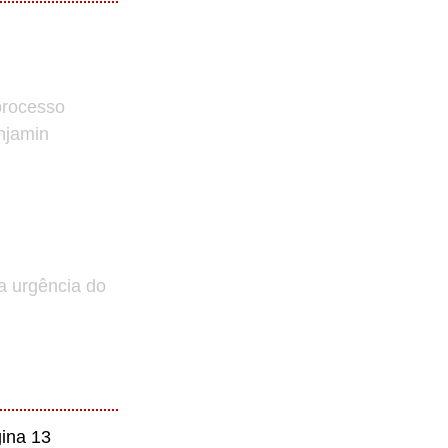
processo
enjamin
a urgência do
ina 13