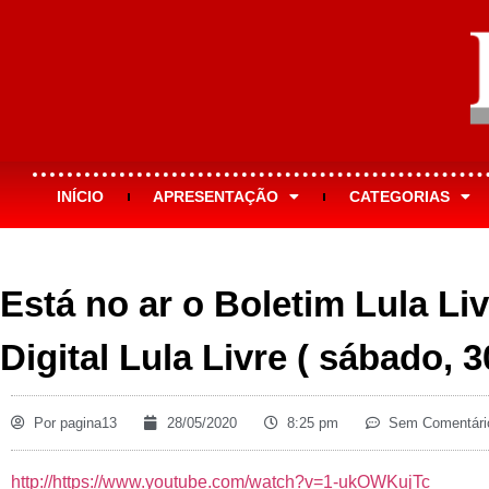
INÍCIO
APRESENTAÇÃO
CATEGORIAS
Está no ar o Boletim Lula Li
Digital Lula Livre ( sábado, 
Por
pagina13
28/05/2020
8:25 pm
Sem Comentári
http://https://www.youtube.com/watch?v=1-ukOWKujTc