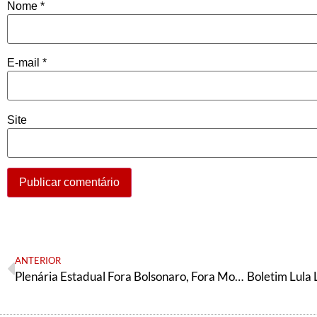
Nome
*
E-mail
*
Site
ANTERIOR
Plenária Estadual Fora Bolsonaro, Fora Mourão e Fora Zema!