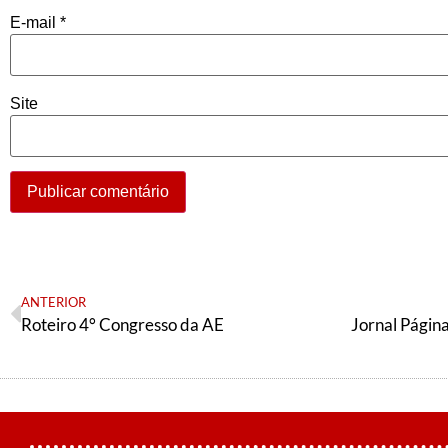
E-mail
*
Site
ANTERIOR
Roteiro 4° Congresso da AE
Jornal Págin