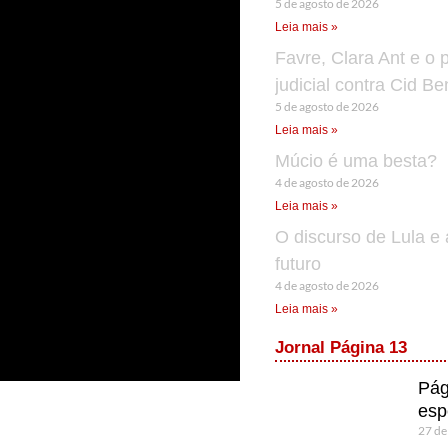
5 de agosto de 2026
Leia mais »
Favre, Clara Ant e o 
judicial contra Cid B
5 de agosto de 2026
Leia mais »
Múcio é uma besta?
4 de agosto de 2026
Leia mais »
O discurso de Lula e 
futuro
4 de agosto de 2026
Leia mais »
Jornal Página 13
Pág
esp
27 de