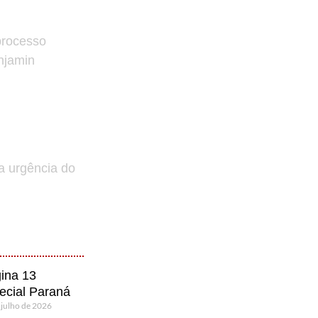
processo
enjamin
a urgência do
ina 13
ecial Paraná
 julho de 2026