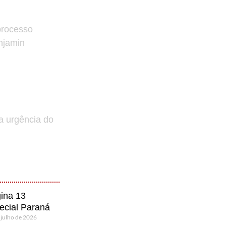
processo
enjamin
a urgência do
ina 13
ecial Paraná
 julho de 2026