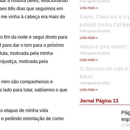
r a história deles, relacionando
5 de agosto de 2026
Leia mais »
sses três dias que seguimos em
Favre, Clara Ant e o 
e me vinha à cabeça era mais do
judicial contra Cid B
5 de agosto de 2026
o fim da noite e segui direto para
Leia mais »
l para dar o tom para o próximo
Múcio é uma besta?
4 de agosto de 2026
 luta, motivada pela minha
Leia mais »
injustiça, motivada pela
O discurso de Lula e 
futuro
ra mim são companheiras e
4 de agosto de 2026
 lado para lutar, sabíamos o que
Leia mais »
Jornal Página 13
s etapas de minha vida
Pág
e pedindo orientação de como
esp
27 de