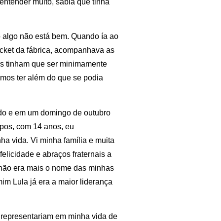
tender muito, sabia que tinha
 algo não está bem. Quando ía ao
cket da fábrica, acompanhava as
ens tinham que ser minimamente
mos ter além do que se podia
ndo e em um domingo de outubro
pos, com 14 anos, eu
 vida. Vi minha família e muita
icidade e abraços fraternais a
a não era mais o nome das minhas
im Lula já era a maior liderança
T representariam em minha vida de