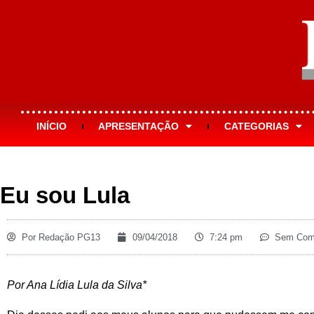
INÍCIO
APRESENTAÇÃO
CATEGORIAS
Eu sou Lula
Por
Redação PG13
09/04/2018
7:24 pm
Sem Come
Por Ana Lídia Lula da Silva*