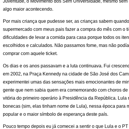
Juventude, o Movimento dos Sem Universidade, mesmo sem en
algo maior acontecendo.
Por mais criança que pudesse ser, as crianças sabem quando
supermercado com meus pais fazer a compra do mês com o ti
dificuldades de levar a comida para casa porque todos os it
escolhidos e calculados. Não passamos fome, mas não podía
comprar com aquele ticket.
Os dias e os anos passavam e a luta continuava. Fui cresce
em 2002, na Praça Kennedy na cidade de São José dos Cam
experimentei umas das sensações mais emocionantes de minha
gente que nem sabia quem era comemorando com choros de fel
vitória do primeiro operário à Presidência da República. Lul
bonecas (sim, elas tinham nome de Lula), nessa época para m
popular e o maior símbolo de esperança deste país.
Pouco tempo depois eu já comecei a sentir o que Lula e o P