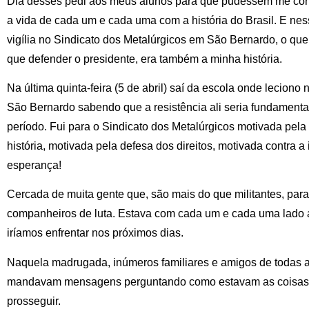
Dia desses pedi aos meus alunos para que pudessem me conta
a vida de cada um e cada uma com a história do Brasil. E ne
vigília no Sindicato dos Metalúrgicos em São Bernardo, o qu
que defender o presidente, era também a minha história.
Na última quinta-feira (5 de abril) saí da escola onde leciono n
São Bernardo sabendo que a resistência ali seria fundamenta
período. Fui para o Sindicato dos Metalúrgicos motivada pela
história, motivada pela defesa dos direitos, motivada contra a 
esperança!
Cercada de muita gente que, são mais do que militantes, pa
companheiros de luta. Estava com cada um e cada uma lado a
iríamos enfrentar nos próximos dias.
Naquela madrugada, inúmeros familiares e amigos de todas a
mandavam mensagens perguntando como estavam as coisas 
prosseguir.