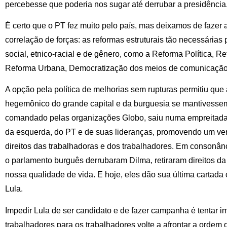
percebesse que poderia nos sugar até derrubar a presidência
É certo que o PT fez muito pelo país, mas deixamos de fazer 
correlação de forças: as reformas estruturais tão necessária
social, etnico-racial e de gênero, como a Reforma Política, Re
Reforma Urbana, Democratização dos meios de comunicação,
A opção pela política de melhorias sem rupturas permitiu que
hegemônico do grande capital e da burguesia se mantivessem 
comandado pelas organizações Globo, saiu numa empreitada 
da esquerda, do PT e de suas lideranças, promovendo um verd
direitos das trabalhadoras e dos trabalhadores. Em consonânc
o parlamento burguês derrubaram Dilma, retiraram direitos da
nossa qualidade de vida. E hoje, eles dão sua última carta
Lula.
Impedir Lula de ser candidato e de fazer campanha é tentar 
trabalhadores para os trabalhadores volte a afrontar a ordem d