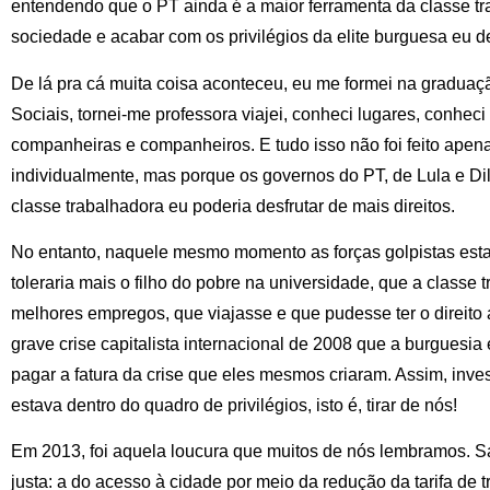
entendendo que o PT ainda é a maior ferramenta da classe tr
sociedade e acabar com os privilégios da elite burguesa eu dec
De lá pra cá muita coisa aconteceu, eu me formei na graduaç
Sociais, tornei-me professora viajei, conheci lugares, conhec
companheiras e companheiros. E tudo isso não foi feito ape
individualmente, mas porque os governos do PT, de Lula e Dil
classe trabalhadora eu poderia desfrutar de mais direitos.
No entanto, naquele mesmo momento as forças golpistas est
toleraria mais o filho do pobre na universidade, que a classe
melhores empregos, que viajasse e que pudesse ter o direito a 
grave crise capitalista internacional de 2008 que a burguesia
pagar a fatura da crise que eles mesmos criaram. Assim, inve
estava dentro do quadro de privilégios, isto é, tirar de nós!
Em 2013, foi aquela loucura que muitos de nós lembramos. S
justa: a do acesso à cidade por meio da redução da tarifa de t