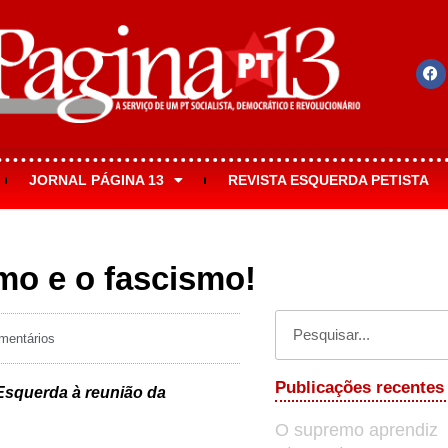
JORNAL PÁGINA 13
REVISTA ESQUERDA PETISTA
smo e o fascismo!
entários
Publicações recentes
 Esquerda à reunião da
O supremo aprendiz