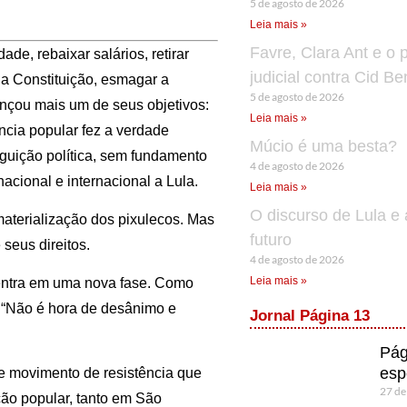
5 de agosto de 2026
Leia mais »
Favre, Clara Ant e o 
e, rebaixar salários, retirar
judicial contra Cid B
r a Constituição, esmagar a
5 de agosto de 2026
ançou mais um de seus objetivos:
Leia mais »
ência popular fez a verdade
Múcio é uma besta?
eguição política, sem fundamento
4 de agosto de 2026
acional e internacional a Lula.
Leia mais »
O discurso de Lula e 
materialização dos pixulecos. Mas
futuro
seus direitos.
4 de agosto de 2026
Leia mais »
e entra em uma nova fase. Como
 “Não é hora de desânimo e
Jornal Página 13
Pág
esp
te movimento de resistência que
27 de
ão popular, tanto em São