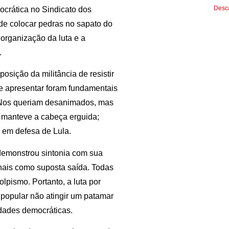
Desca
ocrática no Sindicato dos
de colocar pedras no sapato do
 organização da luta e a
.
osição da militância de resistir
se apresentar foram fundamentais
. Nos queriam desanimados, mas
a manteve a cabeça erguida;
 em defesa de Lula.
 demonstrou sintonia com sua
ionais como suposta saída. Todas
olpismo. Portanto, a luta por
 popular não atingir um patamar
erdades democráticas.