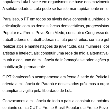
populares Lula Livre e em organismos de base dos movimentos,
A solidariedade a Lula pode se transformar rapidamente em 
Para isso, o PT em todos os níveis deve construir a unidade 
articulação com as demais forcas democráticas, progressistas
Popular e a Frente Povo Sem Medo; construir o Congresso do
trabalhadores e trabalhadoras na luta por direitos, contra o go
realizar atos e manifestações da juventude, das mulheres, d
artistas e intelectuais; construir uma rede de midia alternativ
munir o conjunto da militância de informações e orientações 
mobilização permanente.
O PT fortalecerá o acampamento em frente à sede da Polícia
orienta a militância do Paraná e dos estados próximos a or
e ampliar a vigilia pela liberdade de Lula.
Convocamos a militância de todo o país a construir na próxima 
conjunto com a CUT, a Frente Brasil Popular e a Frente Pov