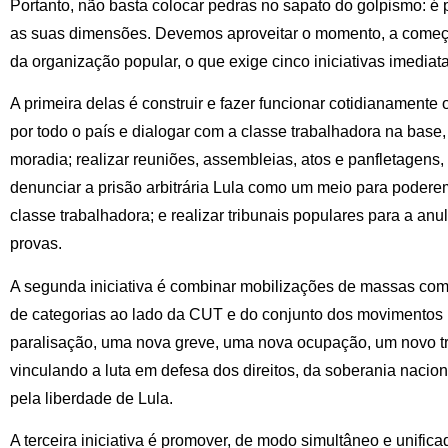
Portanto, não basta colocar pedras no sapato do golpismo: é 
as suas dimensões. Devemos aproveitar o momento, a começar
da organização popular, o que exige cinco iniciativas imediata
A primeira delas é construir e fazer funcionar cotidianamente 
por todo o país e dialogar com a classe trabalhadora na base,
moradia; realizar reuniões, assembleias, atos e panfletagens, 
denunciar a prisão arbitrária Lula como um meio para poderem 
classe trabalhadora; e realizar tribunais populares para a 
provas.
A segunda iniciativa é combinar mobilizações de massas com
de categorias ao lado da CUT e do conjunto dos movimentos 
paralisação, uma nova greve, uma nova ocupação, um novo t
vinculando a luta em defesa dos direitos, da soberania nacio
pela liberdade de Lula.
A terceira iniciativa é promover, de modo simultâneo e unificad