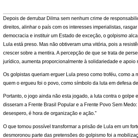
Depois de derrubar Dilma sem nenhum crime de responsabilidad
direitos, alinhar o país com os interesses imperialistas, rasga
democracia e instituir um Estado de exceção, o golpismo alc
Lula está preso. Mas não obtiveram uma vitória, pois a resist
crescer sobre a mentira. A percepção de que se trata de pers
jurídico, aumenta proporcionalmente à solidariedade e apoio n
Os golpistas queriam erguer Lula preso como troféu, como a 
quem o ergueu foi o povo, como símbolo da luta em defesa de 
Portanto, o jogo ainda não esta jogado, a luta contra o golp
disseram a Frente Brasil Popular e a Frente Povo Sem Medo:
desespero, é hora de organização e ação.”
O que tornou possível transformar a prisão de Lula em um for
desmoronou parte das pretensões do golpismo foi a mobilizaç