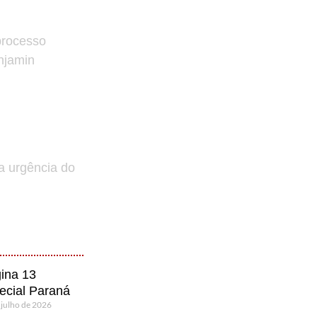
processo
enjamin
a urgência do
ina 13
ecial Paraná
 julho de 2026