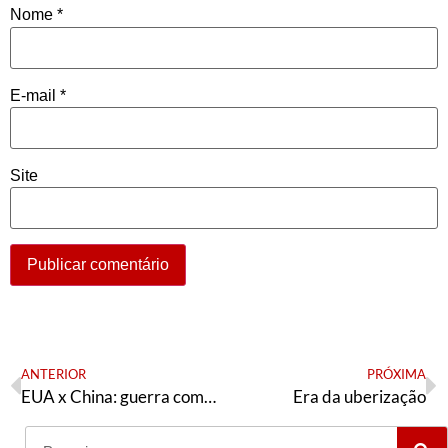
Nome
*
E-mail
*
Site
ANTERIOR
PRÓXIMA
EUA x China: guerra comercial e recessão mundial
Era da uberização