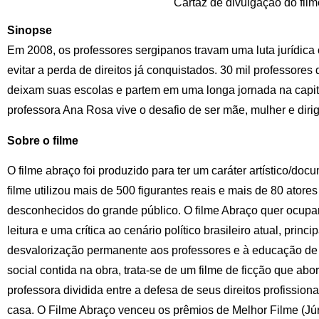
Cartaz de divulgação do film
Sinopse
Em 2008, os professores sergipanos travam uma luta jurídica
evitar a perda de direitos já conquistados. 30 mil professores
deixam suas escolas e partem em uma longa jornada na capita
professora Ana Rosa vive o desafio de ser mãe, mulher e dirig
Sobre o filme
O filme abraço foi produzido para ter um caráter artístico/doc
filme utilizou mais de 500 figurantes reais e mais de 80 atores
desconhecidos do grande público. O filme Abraço quer ocupar
leitura e uma crítica ao cenário político brasileiro atual, pri
desvalorização permanente aos professores e à educação de 
social contida na obra, trata-se de um filme de ficção que a
professora dividida entre a defesa de seus direitos profission
casa. O Filme Abraço venceu os prêmios de Melhor Filme (Júri