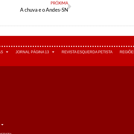
PRÓXIMA
A chuva e o Andes-SN
AS
JORNAL PÁGINA 13
REVISTA ESQUERDA PETISTA
REGIÕE
PETISTA