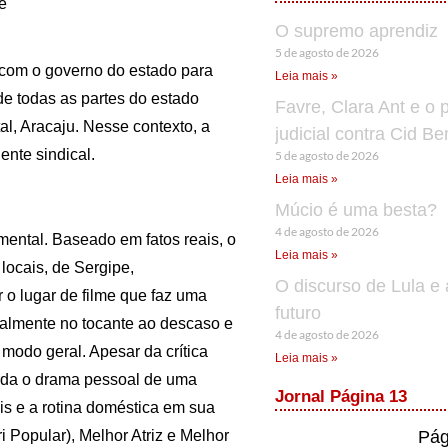
e
O supremo aprendiz
5 de agosto de 2026
 com o governo do estado para
Leia mais »
 de todas as partes do estado
Favre, Clara Ant e o 
l, Aracaju. Nesse contexto, a
judicial contra Cid B
ente sindical.
5 de agosto de 2026
Leia mais »
Múcio é uma besta?
4 de agosto de 2026
umental. Baseado em fatos reais, o
Leia mais »
 locais, de Sergipe,
O discurso de Lula e 
 o lugar de filme que faz uma
futuro
ncipalmente no tocante ao descaso e
4 de agosto de 2026
modo geral. Apesar da crítica
Leia mais »
borda o drama pessoal de uma
Jornal Página 13
ais e a rotina doméstica em sua
Pág
 Popular), Melhor Atriz e Melhor