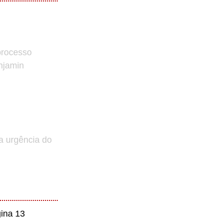
processo
enjamin
a urgência do
ina 13