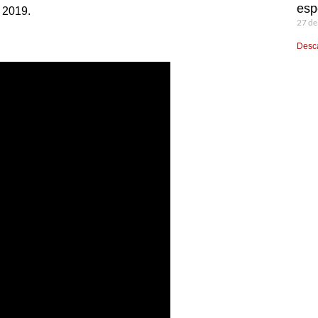
esp
 2019.
27 de
Desca