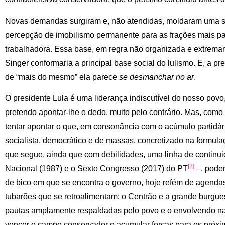
Novas demandas surgiram e, não atendidas, moldaram uma s
percepção de imobilismo permanente para as frações mais p
trabalhadora. Essa base, em regra não organizada e extrema
Singer conformaria a principal base social do lulismo. E, a p
de “mais do mesmo” ela parece
se desmanchar no ar
.
O presidente Lula é uma liderança indiscutível do nosso povo
pretendo apontar-lhe o dedo, muito pelo contrário. Mas, como 
tentar apontar o que, em consonância com o acúmulo partidári
socialista, democrático e de massas, concretizado na formulaç
que segue, ainda que com debilidades, uma linha de continui
[2]
Nacional (1987) e o Sexto Congresso (2017) do PT
–, podem
de bico em que se encontra o governo, hoje refém de agenda
tubarões que se retroalimentam: o Centrão e a grande burgue
pautas amplamente respaldadas pelo povo e o envolvendo na
vencer o campo conservador e acumular forças para os próx