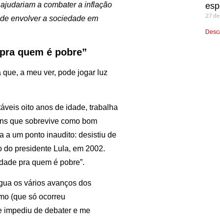
 ajudariam a combater a inflação
esp
27 de
e de envolver a sociedade em
Desca
 pra quem é pobre”
que, a meu ver, pode jogar luz
veis oito anos de idade, trabalha
ans que sobrevive como bom
da a um ponto inaudito: desistiu de
o do presidente Lula, em 2002.
dade pra quem é pobre”.
ngua os vários avanços dos
imo (que só ocorreu
e impediu de debater e me