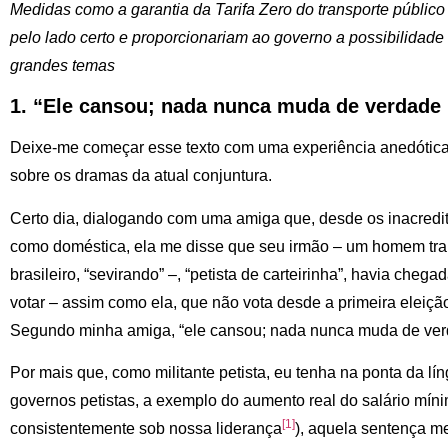
Medidas como a garantia da Tarifa Zero do transporte público
pelo lado certo e proporcionariam ao governo a possibilidad
grandes temas
1. “Ele cansou; nada nunca muda de verdade
Deixe-me começar esse texto com uma experiência anedótica 
sobre os dramas da atual conjuntura.
Certo dia, dialogando com uma amiga que, desde os inacreditá
como doméstica, ela me disse que seu irmão – um homem tr
brasileiro, “sevirando” –, “petista de carteirinha”, havia chega
votar – assim como ela, que não vota desde a primeira eleiçã
Segundo minha amiga, “ele cansou; nada nunca muda de ver
Por mais que, como militante petista, eu tenha na ponta da lí
governos petistas, a exemplo do aumento real do salário mín
[1]
consistentemente sob nossa liderança
), aquela sentença m