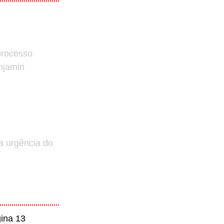
processo
enjamin
a urgência do
ina 13