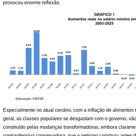
provocou enorme reflexão.
Especialmente no atual cenário, com a inflação de alimentos m
geral, as classes populares se desgastam com o governo, vão
construído pelas mudanças transformadoras, embora clarament
contraofensiva conservadora, que o petismo construiu antes 