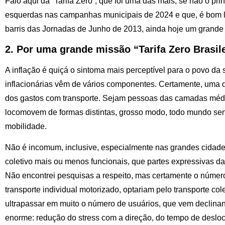
Falo aqui da “Tarifa Zero”, que foi uma das mais, se não o pr
esquerdas nas campanhas municipais de 2024 e que, é bom l
barris das Jornadas de Junho de 2013, ainda hoje um grande 
2. Por uma grande missão “Tarifa Zero Brasil
A inflação é quiçá o sintoma mais perceptível para o povo d
inflacionárias vêm de vários componentes. Certamente, uma 
dos gastos com transporte. Sejam pessoas das camadas médi
locomovem de formas distintas, grosso modo, todo mundo se
mobilidade.
Não é incomum, inclusive, especialmente nas grandes cidade
coletivo mais ou menos funcionais, que partes expressivas d
Não encontrei pesquisas a respeito, mas certamente o númer
transporte individual motorizado, optariam pelo transporte c
ultrapassar em muito o número de usuários, que vem declina
enorme: redução do stress com a direção, do tempo de desl