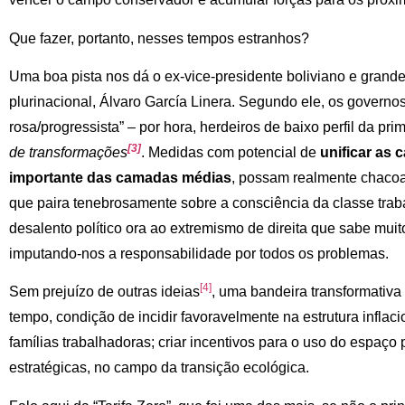
Que fazer, portanto, nesses tempos estranhos?
Uma boa pista nos dá o ex-vice-presidente boliviano e grande
plurinacional, Álvaro García Linera. Segundo ele, os govern
rosa/progressista” – por hora, herdeiros de baixo perfil da pr
[3]
de transformações
. Medidas com potencial de
unificar as 
importante das camadas médias
, possam realmente chacoa
que paira tenebrosamente sobre a consciência da classe trab
desalento político ora ao extremismo de direita que sabe mui
imputando-nos a responsabilidade por todos os problemas.
[4]
Sem prejuízo de outras ideias
, uma bandeira transformativa
tempo, condição de incidir favoravelmente na estrutura inflaci
famílias trabalhadoras; criar incentivos para o uso do espaço p
estratégicas, no campo da transição ecológica.