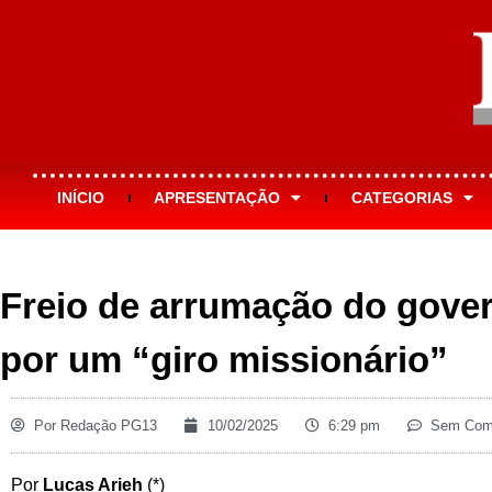
INÍCIO
APRESENTAÇÃO
CATEGORIAS
Freio de arrumação do gove
por um “giro missionário”
Por
Redação PG13
10/02/2025
6:29 pm
Sem Come
Por
Lucas Arieh
(*)