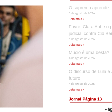
O supremo aprendiz
5 de agosto de 2026
Leia mais »
Favre, Clara Ant e o 
judicial contra Cid B
5 de agosto de 2026
Leia mais »
Múcio é uma besta?
4 de agosto de 2026
Leia mais »
O discurso de Lula e 
futuro
4 de agosto de 2026
Leia mais »
Jornal Página 13
Pág