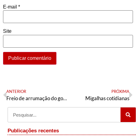
E-mail
*
Site
ANTERIOR
PRÓXIMA
Freio de arrumação do governo Lula passa por um “giro missionário”
Migalhas cotidianas
Publicações recentes