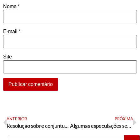
Site
ANTERIOR
PRÓXIMA
Resolução sobre conjuntura (25/4) | Direção nacional da tendência petista Articulação de Esquerda
Algumas especulações sem base real
Publicações recentes
O supremo aprendiz
5 de agosto de 2026