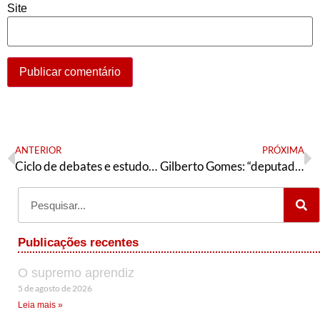
Site
ANTERIOR
PRÓXIMA
Ciclo de debates e estudos sobre desenvolvimento e socialismo – Centenário de Florestan Fernandes e Celso Furtado
Gilberto Gomes: “deputados campistas em Brasília votaram contra a extensão do auxílio-emergencial até dezembro”
Publicações recentes
O supremo aprendiz
5 de agosto de 2026
Leia mais »