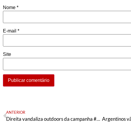
Nome
*
E-mail
*
Site
ANTERIOR
Direita vandaliza outdoors da campanha #AnulaSTF