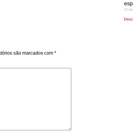
esp
27 de
Desca
tórios são marcados com
*