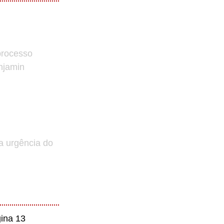
processo
enjamin
a urgência do
ina 13