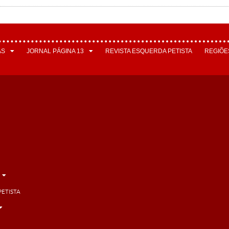
AS
JORNAL PÁGINA 13
REVISTA ESQUERDA PETISTA
REGIÕE
PETISTA