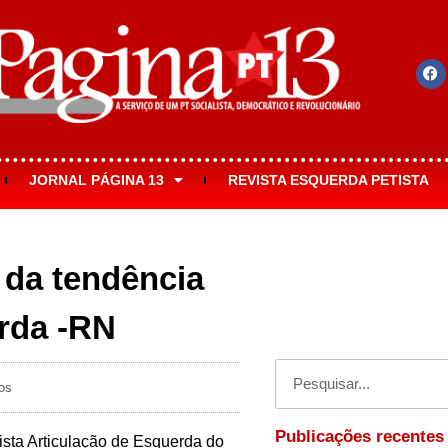
JORNAL PÁGINA 13
REVISTA ESQUERDA PETISTA
a da tendência
erda -RN
os
Publicações recentes
tista Articulação de Esquerda do