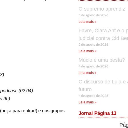
O supremo aprendiz
5 de agosto de 2026
Leia mais »
Favre, Clara Ant e o 
judicial contra Cid B
5 de agosto de 2026
Leia mais »
Múcio é uma besta?
4 de agosto de 2026
Leia mais »
3)
O discurso de Lula e 
futuro
 podcast. (02.04)
4 de agosto de 2026
o 9h)
Leia mais »
 (peça para entrar!) e nos grupos
Jornal Página 13
Pág