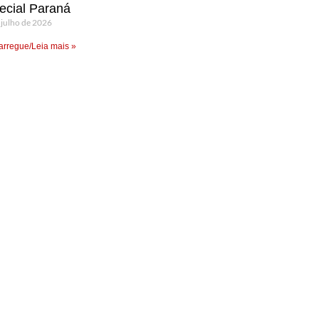
ecial Paraná
 julho de 2026
rregue/Leia mais »