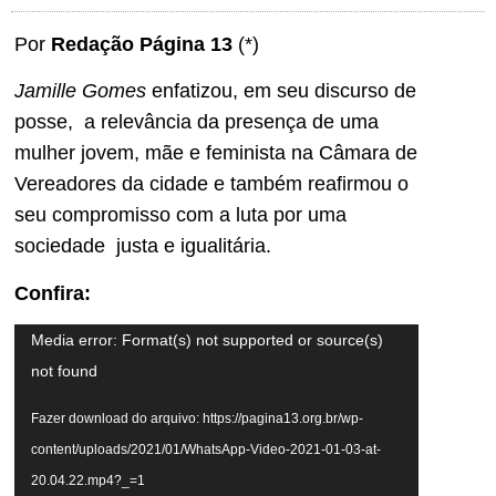
Por
Redação Página 13
(*)
Jamille Gomes
enfatizou, em seu discurso de
posse, a relevância da presença de uma
mulher jovem, mãe e feminista na Câmara de
Vereadores da cidade e também reafirmou o
seu compromisso com a luta por uma
sociedade justa e igualitária.
Confira:
Tocador
Media error: Format(s) not supported or source(s)
de
not found
vídeo
Fazer download do arquivo: https://pagina13.org.br/wp-
content/uploads/2021/01/WhatsApp-Video-2021-01-03-at-
20.04.22.mp4?_=1