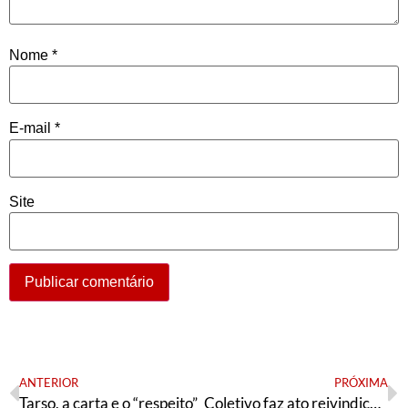
Nome
*
E-mail
*
Site
ANTERIOR
PRÓXIMA
Tarso, a carta e o “respeito”
Coletivo faz ato reivindicando candidatura própria da esquerda para a presidência da Câmara