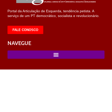
Portal da Articulação de Esquerda, tendência petista. A
serviço de um PT democrático, socialista e revolucionário.
FALE CONOSCO
NAVEGUE
t
sahabet
https://milliol.com/
selcuksports
taraftarium24
taraftariu