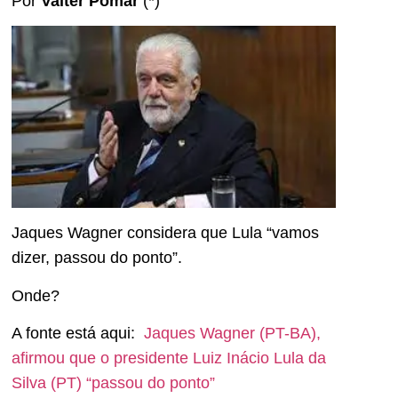
Por
Valter Pomar
(*)
Jaques Wagner considera que Lula “vamos
dizer, passou do ponto”.
Onde?
A fonte está aqui:
Jaques Wagner (PT-BA),
afirmou que o presidente Luiz Inácio Lula da
Silva (PT) “passou do ponto”