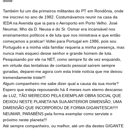
disse:
Também fui um dia primeiros militantes do PT em Rondônia, onde
me inscrevi no ano de 1982. Costumávamos reunir na casa da
IEDA na Avenida que ia para o Aeroporto em Porto Velho. José
Neumar, filho da D. Neusa e do Sr. Osmar era incansável nos
ensinamentos políticos e de luta que nos ministrava e que então
começamos a praticar! Voltei para Portugal em 1986, pois sou
Português e a minha vida familiar requeria a minha presença, mas
nunca mais esqueci desse senhor e grande homem de luta.
Pesquisando por ele na NET, como sempre fiz de vez enquando,
em virtude das tentativas de contacto pessoal saírem sempre
goradas, deparei-me agora com esta triste notícia que me deixou
tremendamente triste!!!
Algum companheiro me sabe dizer qual a causa da sua morte?
Espero que esteja repousando há 4 meses num eterno descanso
de LUZ, TÃO MERECIDO PELA EXEMPLAR OBRA SOCIAL QUE
DEIXOU NESTE PLANETA NA SUA ANTERIOR DIMENSÃO, UMA
DIMENSÃO QUE INCORPOROU DE FORMA GIGANTESCA!!!!!
NEUMAR, PARABÉNS pela forma exemplar como serviste o
próximo neste planeta!!!
Até sempre companheiro, ou melhor, até um dia destes GIGANTE