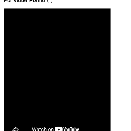
Por
Valter Pomar
(*)