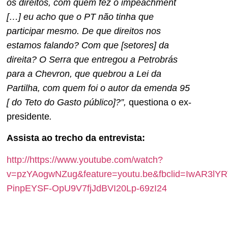
os direitos, com quem fez o impeachment
[…] eu acho que o PT não tinha que
participar mesmo. De que direitos nos
estamos falando? Com que [setores] da
direita? O Serra que entregou a Petrobrás
para a Chevron, que quebrou a Lei da
Partilha, com quem foi o autor da emenda 95
[ do Teto do Gasto público]?”,
questiona o ex-
presidente
.
Assista ao trecho da entrevista:
http://https://www.youtube.com/watch?
v=pzYAogwNZug&feature=youtu.be&fbclid=IwAR3l
PinpEYSF-OpU9V7fjJdBVI20Lp-69zI24