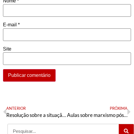
Nome
*
E-mail
*
Site
ANTERIOR
PRÓXIMA
Resolução sobre a situação política – direção nacional da AE
Aulas sobre marxismo pós-Segunda Guerra Mundial e o Equador