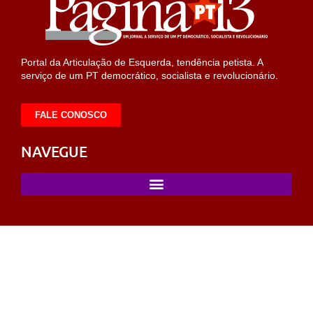
Portal da Articulação de Esquerda, tendência petista. A
serviço de um PT democrático, socialista e revolucionário.
FALE CONOSCO
NAVEGUE
ashabet
pusulabet
sahabet
https://milliol.com/
selcuksports
tarafta