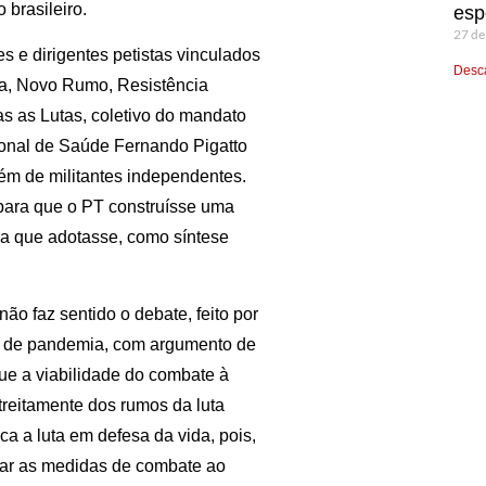
 brasileiro.
esp
27 de
s e dirigentes petistas vinculados
Desca
ta, Novo Rumo, Resistência
s as Lutas, coletivo do mandato
ional de Saúde Fernando Pigatto
lém de militantes independentes.
 para que o PT construísse uma
ara que adotasse, como síntese
ão faz sentido o debate, feito por
os de pandemia, com argumento de
que a viabilidade do combate à
reitamente dos rumos da luta
ica a luta em defesa da vida, pois,
otar as medidas de combate ao