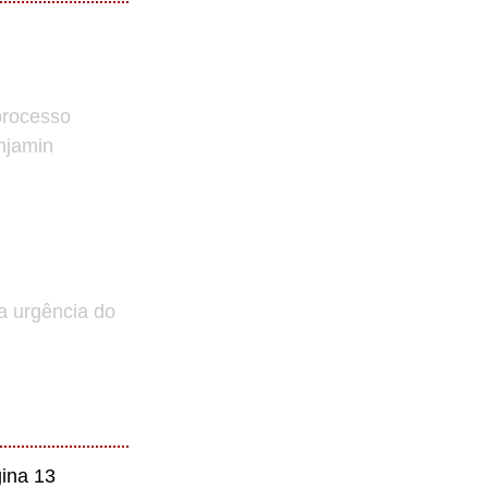
processo
enjamin
a urgência do
ina 13