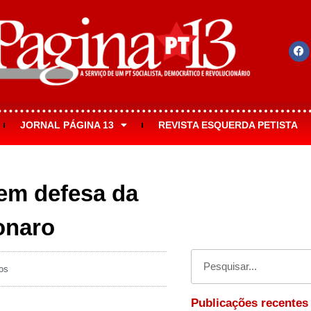
JORNAL PÁGINA 13
REVISTA ESQUERDA PETISTA
 em defesa da
onaro
os
Publicações recentes