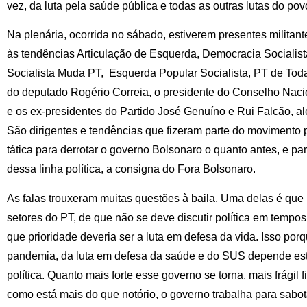
vez, da luta pela saúde pública e todas as outras lutas do povo
Na plenária, ocorrida no sábado, estiverem presentes militante
às tendências Articulação de Esquerda, Democracia Socialis
Socialista Muda PT, Esquerda Popular Socialista, PT de Toda
do deputado Rogério Correia, o presidente do Conselho Nac
e os ex-presidentes do Partido José Genuíno e Rui Falcão, a
São dirigentes e tendências que fizeram parte do movimento
tática para derrotar o governo Bolsonaro o quanto antes, e p
dessa linha política, a consigna do Fora Bolsonaro.
As falas trouxeram muitas questões à baila. Uma delas é que n
setores do PT, de que não se deve discutir política em temp
que prioridade deveria ser a luta em defesa da vida. Isso por
pandemia, da luta em defesa da saúde e do SUS depende est
política. Quanto mais forte esse governo se torna, mais frágil f
como está mais do que notório, o governo trabalha para sab