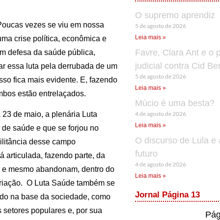
O supremo aprendiz
 Poucas vezes se viu em nossa
5 de agosto de 2026
Leia mais »
 uma crise política, econômica e
Favre, Clara Ant e o 
em defesa da saúde pública,
judicial contra Cid B
ar essa luta pela derrubada de um
5 de agosto de 2026
so fica mais evidente. E, fazendo
Leia mais »
mbos estão entrelaçados.
Múcio é uma besta?
4 de agosto de 2026
23 de maio, a plenária Luta
Leia mais »
 de saúde e que se forjou no
O discurso de Lula e 
militância desse campo
futuro
articulada, fazendo parte, da
4 de agosto de 2026
zam e mesmo abandonam, dentro do
Leia mais »
criação. O Luta Saúde também se
Jornal Página 13
ido na base da sociedade, como
s setores populares e, por sua
Pág