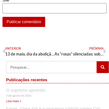
Site
ANTERIOR
PRÓXIMA
13 de maio, dia da abolição da escravatura
As “rosas” silenciadas: sobre Rosa de Luxemburgo e outras intelectuais feministas
Publicações recentes
O supremo aprendiz
5 de agosto de 2026
Leia mais »
Favre, Clara Ant e o processo judicial contra Cid